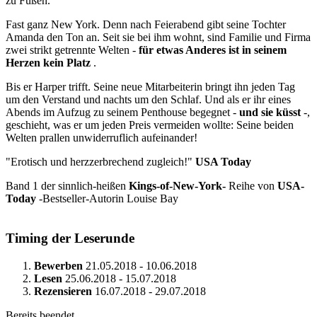
zu Füßen.
Fast ganz New York. Denn nach Feierabend gibt seine Tochter
Amanda den Ton an. Seit sie bei ihm wohnt, sind Familie und Firma
zwei strikt getrennte Welten -
für etwas Anderes ist in seinem
Herzen kein Platz
.
Bis er Harper trifft. Seine neue Mitarbeiterin bringt ihn jeden Tag
um den Verstand und nachts um den Schlaf. Und als er ihr eines
Abends im Aufzug zu seinem Penthouse begegnet -
und sie küsst
-,
geschieht, was er um jeden Preis vermeiden wollte: Seine beiden
Welten prallen unwiderruflich aufeinander!
"Erotisch und herzzerbrechend zugleich!"
USA Today
Band 1 der sinnlich-heißen
Kings-of-New-York-
Reihe von
USA-
Today
-Bestseller-Autorin Louise Bay
Timing der Leserunde
Bewerben
21.05.2018 - 10.06.2018
Lesen
25.06.2018 - 15.07.2018
Rezensieren
16.07.2018 - 29.07.2018
Bereits beendet