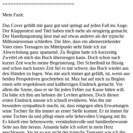
===========================
Mein Fazit:
Das Cover gefällt mir ganz gut und springt auf jeden Fall ins Auge.
Der Klappentext und Titel haben mich mehr als neugierig gemacht.
Der Handlungsstrang lässt mal auf etwas anderes als der typische
Millionärsroman schließen. Die Idee, dass ein alleinerziehender
Vater eines Teenagers im Mittelpunkt steht finde ich zur
Abwechslung ganz spannend. Zu Beginn hatte ich kurzzeitig
Zweifel ob mich das Buch überzeugen kann. Doch schon nach
kurzer Zeit wuchs meine Begeisterung. Der Schreibstil ist flüssig
und schon nach kurzer Zeit fiel es mir schwer, das Buch wieder aus
den Händen zu legen. Was mir auch immer gut gefällt, ist, wenn aus
beiden Perspektiven geschrieben ist. Max hat auf mich zu Beginn
einen sehr respektlosen und kaltherzigen Eindruck gemacht. Vor
allem die Szene, dass er sie für jeden Fehler zur Kasse bitten will.
Da hätte ich ihm am liebsten die Leviten gelesen. Doch diesen
ersten Eindruck musste ich schnell revidieren. Was ihn mir
besonders sympathisch macht, ist, dass entgegen allen Erwartungen
seine Tochter für ihn immer an erster Stelle kommt. Er ist immer für
seine Tochter da und pflegt einen sehr liebevollen Umgang mit ihr.
Es kitzelt eine liebenswerte, verständnisvolle und familienbewusste
Seite aus ihm heraus. Amanda habe ich sofort in mein Herz
geschlossen. Sie ist so gar nicht der typische Teenager wie ich ihn