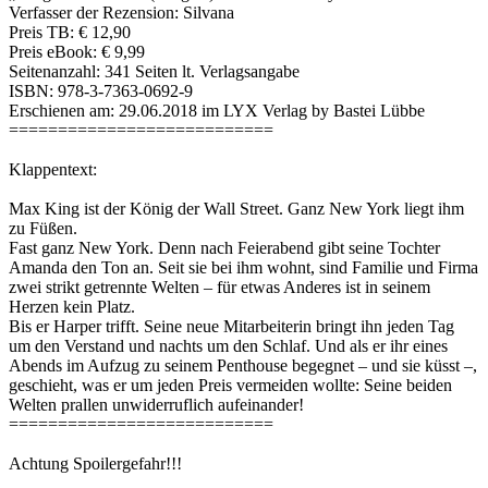
Verfasser der Rezension: Silvana
Preis TB: € 12,90
Preis eBook: € 9,99
Seitenanzahl: 341 Seiten lt. Verlagsangabe
ISBN: 978-3-7363-0692-9
Erschienen am: 29.06.2018 im LYX Verlag by Bastei Lübbe
===========================
Klappentext:
Max King ist der König der Wall Street. Ganz New York liegt ihm
zu Füßen.
Fast ganz New York. Denn nach Feierabend gibt seine Tochter
Amanda den Ton an. Seit sie bei ihm wohnt, sind Familie und Firma
zwei strikt getrennte Welten – für etwas Anderes ist in seinem
Herzen kein Platz.
Bis er Harper trifft. Seine neue Mitarbeiterin bringt ihn jeden Tag
um den Verstand und nachts um den Schlaf. Und als er ihr eines
Abends im Aufzug zu seinem Penthouse begegnet – und sie küsst –,
geschieht, was er um jeden Preis vermeiden wollte: Seine beiden
Welten prallen unwiderruflich aufeinander!
===========================
Achtung Spoilergefahr!!!