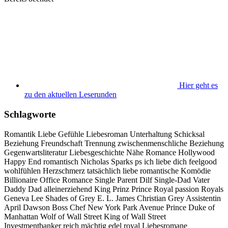
Hier geht es
zu den aktuellen Leserunden
Schlagworte
Romantik
Liebe
Gefühle
Liebesroman
Unterhaltung
Schicksal
Beziehung
Freundschaft
Trennung
zwischenmenschliche Beziehung
Gegenwartsliteratur
Liebesgeschichte
Nähe
Romance
Hollywood
Happy End
romantisch
Nicholas Sparks
ps ich liebe dich
feelgood
wohlfühlen
Herzschmerz
tatsächlich liebe
romantische Komödie
Billionaire
Office Romance
Single Parent
Dilf
Single-Dad
Vater
Daddy
Dad
alleinerziehend
King
Prinz
Prince
Royal passion
Royals
Geneva Lee
Shades of Grey
E. L. James
Christian Grey
Assistentin
April Dawson
Boss
Chef
New York
Park Avenue Prince
Duke of
Manhattan
Wolf of Wall Street
King of Wall Street
Investmentbanker
reich
mächtig
edel
royal
Liebesromane