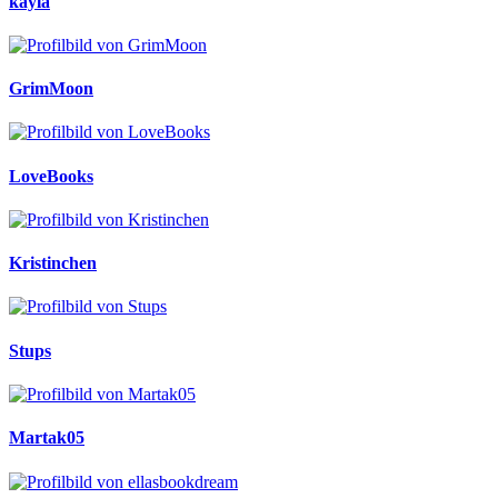
kayla
GrimMoon
LoveBooks
Kristinchen
Stups
Martak05