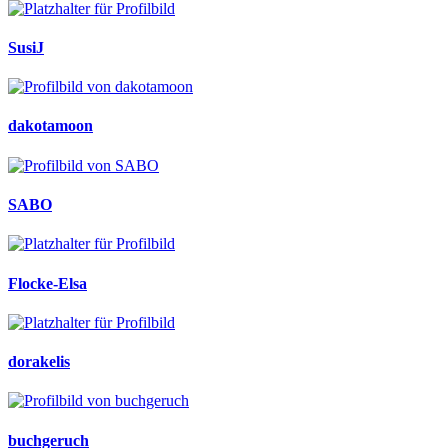
SusiJ
dakotamoon
SABO
Flocke-Elsa
dorakelis
buchgeruch