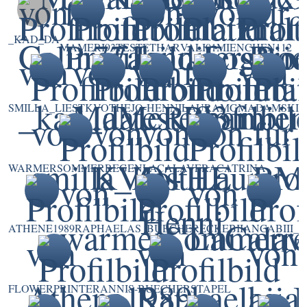
_KAD_DA
MAMERI93
TESTETHAR
VALI01
MIENCHEN112
SMILLA_LIEST
KVOTHE
JO-HENNI
LAURAMG
MADAMSKI
WARMERSOMMERREGEN
LACALAVERACATRINA
ATHENE1989
RAPHAELAS_BUECHERECKE
BIIANCABIII_
FLOWERPRINTER
ANNIS-BUECHERSTAPEL