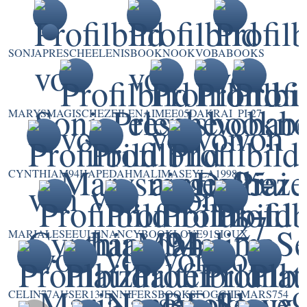
SONJAPRESCHE
ELENISBOOKNOOK
VOBABOOKS
MARYSMAGISCHEZEILEN
AIMEE05
DAKRAI
PI-27
CYNTHIAM94
HAPEDAH
MALIMASEYLA1998
MARIALESEEULE
NANCY
BOOKLOVE91
SIOUX
CELIN77A
USER13
JENNIFERSBOOKS
FOGGIIE
MARS754