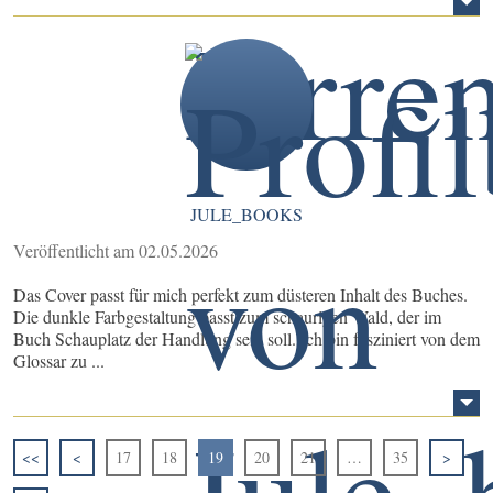
JULE_BOOKS
Veröffentlicht am 02.05.2026
Das Cover passt für mich perfekt zum düsteren Inhalt des Buches.
Die dunkle Farbgestaltung passt zum schaurigen Wald, der im
Buch Schauplatz der Handlung sein soll. Ich bin fasziniert von dem
Glossar zu ...
<<
<
17
18
19
20
21
…
35
>