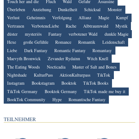
Touch her and die
Fluch
Wald
Gefahr
Assassine
Überleben
Anziehung
Dunkelheit
Schicksal
Monster
Verlust
Geheimnis
Verfolgung
Allianz
Magie
Kampf
Vertrauen
VerboteneLiebe
Rache
Albtraumwald
Mystik
düster
mysteriös
Fantasy
verbotener Wald
dunkle Magie
Hexe
große Gefühle
Romance
Romantik
Leidenschaft
Liebe
Dark Fantasy
Romantic Fantasy
Romantasy
Maevyth Bronwick
Zevander Rydainn
Witch Knell
The Eating Woods
Nocticadia
Master of Salt and Bones
Nightshade
KulturPass
AktionKulturpass
TikTok
Instagram
Bookstagram
Booktok
TikTok Books
TikTok Germany
Booktok Germany
TikTok made me buy it
BookTok Community
Hype
Romantische Fantasy
TEILNEHMER