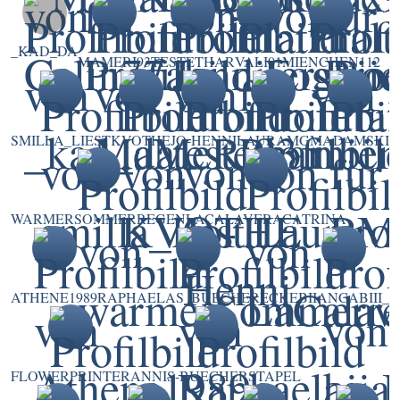
_KAD_DA
MAMERI93
TESTETHAR
VALI01
MIENCHEN112
SMILLA_LIEST
KVOTHE
JO-HENNI
LAURAMG
MADAMSKI
WARMERSOMMERREGEN
LACALAVERACATRINA
ATHENE1989
RAPHAELAS_BUECHERECKE
BIIANCABIII_
FLOWERPRINTER
ANNIS-BUECHERSTAPEL