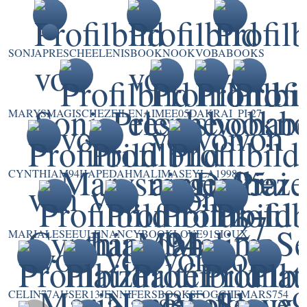
SONJAPRESCHE
ELENISBOOKNOOK
VOBABOOKS
MARYSMAGISCHEZEILEN
AIMEE05
DAKRAI
PI-27
CYNTHIAM94
HAPEDAH
MALIMASEYLA1998
MARIALESEEULE
NANCY
BOOKLOVE91
SIOUX
CELIN77A
USER13
JENNIFERSBOOKS
FOGGIIE
MARS754