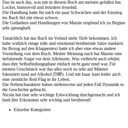
Das ist auch das, was mir in diesem Buch am meisten gefallen hat.
Locker, humorvoll und trotzdem fesselnd.
Die Handlung hatte für mich ein paar Schwächen und der Einstieg
ins Buch fiel mir etwas schwer.
Die Gedanken und Handlungen von Marnie empfand ich zu Beginn
sehr sprunghaft.
Tatsächlich hat das Buch im Verlauf mehr Tiefe bekommen. Ich
habe wirklich einige tolle und emotional berührende Sätze markiert.
Im Bezug auf den Klappentext hatte ich aber eine etwas andere
Vorstellung von dem Buch. Meiner Meinung nach hat Marnie eine
tiefsitzende Angst vor dem Alleinsein. Was vielleicht auch erklärt,
dass ihre Selbstfindungsphase einfach nicht ganz rund war. Für
meinen Geschmack war das alles noch zu sehr auf Männer
fokussiert (und auf Alkohol 🫠🫣). Und mit Isaac kam leider auch
eine ziemliche Red-Flag in ihr Leben.
Die Nebencharaktere haben stellenweise auf jeden Fall Dynamik in
die Geschichte gebracht.
Nicola hat eine sehr wichtige Entwicklung durchgemacht und ich
fand ihre Erkenntnis sehr wichtig und berührend!
Einzelne Kategorien