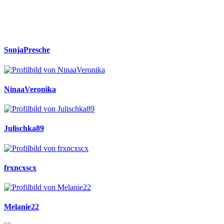
SonjaPresche
NinaaVeronika
Julischka89
frxncxscx
Melanie22