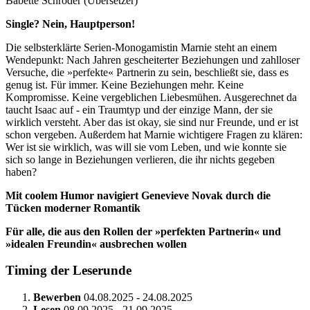
Babette Schröder (Übersetzer)
Single? Nein, Hauptperson!
Die selbsterklärte Serien-Monogamistin Marnie steht an einem
Wendepunkt: Nach Jahren gescheiterter Beziehungen und zahlloser
Versuche, die »perfekte« Partnerin zu sein, beschließt sie, dass es
genug ist. Für immer. Keine Beziehungen mehr. Keine
Kompromisse. Keine vergeblichen Liebesmühen. Ausgerechnet da
taucht Isaac auf - ein Traumtyp und der einzige Mann, der sie
wirklich versteht. Aber das ist okay, sie sind nur Freunde, und er ist
schon vergeben. Außerdem hat Marnie wichtigere Fragen zu klären:
Wer ist sie wirklich, was will sie vom Leben, und wie konnte sie
sich so lange in Beziehungen verlieren, die ihr nichts gegeben
haben?
Mit coolem Humor navigiert Genevieve Novak durch die
Tücken moderner Romantik
Für alle, die aus den Rollen der »perfekten Partnerin« und
»idealen Freundin« ausbrechen wollen
Timing der Leserunde
Bewerben
04.08.2025 - 24.08.2025
Lesen
08.09.2025 - 21.09.2025