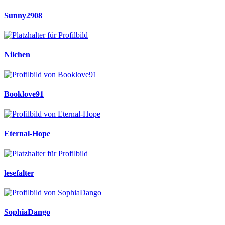
Sunny2908
Nilchen
Booklove91
Eternal-Hope
lesefalter
SophiaDango