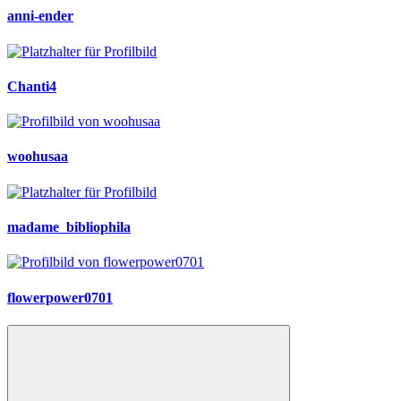
anni-ender
Chanti4
woohusaa
madame_bibliophila
flowerpower0701