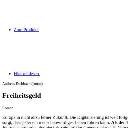
Zum Produkt
Hier reinlesen
Andreas Eschbach (Autor)
Freiheitsgeld
Roman
Europa in nicht allzu ferner Zukunft. Die Digitalisierung ist weit f
sorgt, dass jeder ein menschenwürdiges Leben führen kann.
Als der 
Journalist ermordet, der einst als sein größter Gegenspieler galt. Ahma