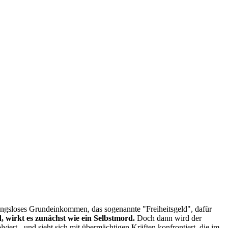
ingungsloses Grundeinkommen, das sogenannte "Freiheitsgeld", dafür
d, wirkt es zunächst wie ein Selbstmord.
Doch dann wird der
olviert - und sieht sich mit übermächtigen Kräften konfrontiert, die im