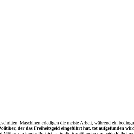
ortgeschritten, Maschinen erledigen die meiste Arbeit, während ein bed
Politiker, der das Freiheitsgeld eingeführt hat, tot aufgefunden wir
d Müller, ein junger Polizist, ist in die Ermittlungen um beide Fälle inv