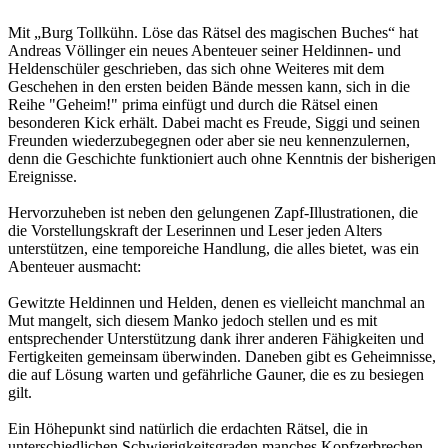
Mit „Burg Tollkühn. Löse das Rätsel des magischen Buches“ hat
Andreas Völlinger ein neues Abenteuer seiner Heldinnen- und
Heldenschüler geschrieben, das sich ohne Weiteres mit dem
Geschehen in den ersten beiden Bände messen kann, sich in die
Reihe "Geheim!" prima einfügt und durch die Rätsel einen
besonderen Kick erhält. Dabei macht es Freude, Siggi und seinen
Freunden wiederzubegegnen oder aber sie neu kennenzulernen,
denn die Geschichte funktioniert auch ohne Kenntnis der bisherigen
Ereignisse.
Hervorzuheben ist neben den gelungenen Zapf-Illustrationen, die
die Vorstellungskraft der Leserinnen und Leser jeden Alters
unterstützen, eine temporeiche Handlung, die alles bietet, was ein
Abenteuer ausmacht:
Gewitzte Heldinnen und Helden, denen es vielleicht manchmal an
Mut mangelt, sich diesem Manko jedoch stellen und es mit
entsprechender Unterstützung dank ihrer anderen Fähigkeiten und
Fertigkeiten gemeinsam überwinden. Daneben gibt es Geheimnisse,
die auf Lösung warten und gefährliche Gauner, die es zu besiegen
gilt.
Ein Höhepunkt sind natürlich die erdachten Rätsel, die in
unterschiedlichen Schwierigkeitsgraden manches Kopfzerbrechen