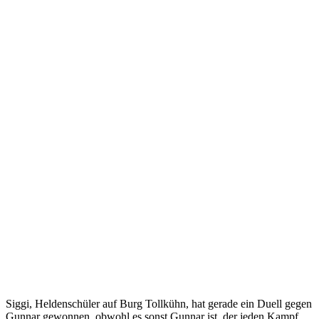
Siggi, Heldenschüler auf Burg Tollkühn, hat gerade ein Duell gegen
Gunnar gewonnen, obwohl es sonst Gunnar ist, der jeden Kampf