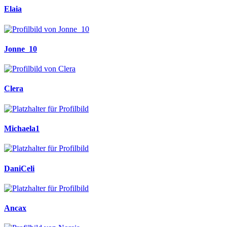
Elaia
Jonne_10
Clera
Michaela1
DaniCeli
Ancax