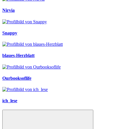
Nirvia
Snappy
blaues-Herzblatt
Ourbooksoflife
ich_lese