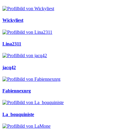
Wickyliest
Lina2311
jacq42
Fabiennexnrg
La_bouquiniste