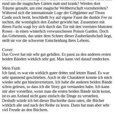
rund um die magischen Gärten matt und krank? Werden dort
Träume geraubt, um eine magische Weltherrschaft vorzubereiten?
Während sich die internationale Loge der Giftgärtner auf Thorn
Castle noch berät, beschließt Ivy auf eigene Faust die dunkle Fee zu
suchen, die womöglich den Zauber gewirkt hat. Zusammen mit
ihrem Fuchs wagt Ivy sich durch das Tor mit den vereisten blutroten
Rosen - in einen winterlich verwunschenen Poison Garden. Doch
das Geheimnis, das unter dem Schnee dieser Zauberlandschaft liegt,
stellt sie vor die schwerste Entscheidung ihres Lebens.
Cover:
Das Cover hat mir sehr gut gefallen. Es passt zu den anderen ersten
beiden Bänden wirklich sehr gut. Man kann viel darauf entdecken.
Mein Fazit:
Ich fand, es war ein wirklich guter dritter und letzter Band. Es war
sehr spannend geschrieben. Auch in die Charaktere konnte ich mich
wieder sehr gut hineinversetzen. Ich habe die anderen beiden Bände
schon gelesen, so dass ich die Story gut verstanden habe. Ich kann
mir aber vorstellen, wenn man die ersten beiden Bände nicht kennt,
ist es am Anfand nicht ganz einfach die Dinge zu verstehen.
Deshalb würde ich bei dieser Buchreihe dazu raten, die Bücher
wirklich alle und nach der Reihe zu lesen. Dann hat man aber sehr
viel Freude an den Büchern.