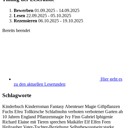
Bewerben
01.09.2025 - 14.09.2025
Lesen
22.09.2025 - 05.10.2025
Rezensieren
06.10.2025 - 19.10.2025
Bereits beendet
Hier geht es
zu den aktuellen Leserunden
Schlagworte
Kinderbuch
Kinderroman
Fantasy
Abenteuer
Magie
Giftpflanzen
Fuchs
Efeu
Tollkirsche
Schlafmohn
verboten
verbotener Garten
ab
10 Jahren
England
Pflanzenmagie
Ivy
Finn
Gabriel
Iphigenie
Richard
Elaine
mit Tieren sprechen
Maikäfer
Elf
Elfen
Feen
Heilzauber
Vater-Tochter-Beziehung
Selbstbewusstsein:starke