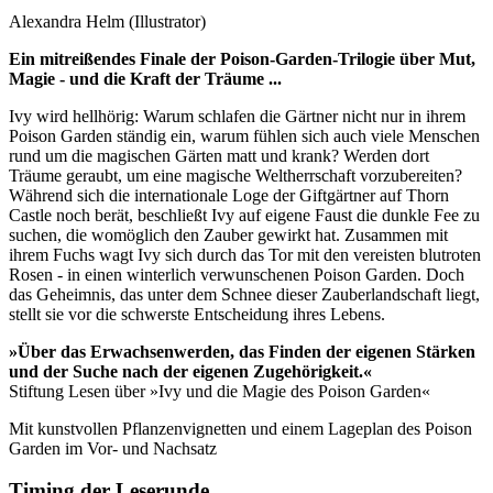
Alexandra Helm (Illustrator)
Ein mitreißendes Finale der Poison-Garden-Trilogie über Mut,
Magie - und die Kraft der Träume ...
Ivy wird hellhörig: Warum schlafen die Gärtner nicht nur in ihrem
Poison Garden ständig ein, warum fühlen sich auch viele Menschen
rund um die magischen Gärten matt und krank? Werden dort
Träume geraubt, um eine magische Weltherrschaft vorzubereiten?
Während sich die internationale Loge der Giftgärtner auf Thorn
Castle noch berät, beschließt Ivy auf eigene Faust die dunkle Fee zu
suchen, die womöglich den Zauber gewirkt hat. Zusammen mit
ihrem Fuchs wagt Ivy sich durch das Tor mit den vereisten blutroten
Rosen - in einen winterlich verwunschenen Poison Garden. Doch
das Geheimnis, das unter dem Schnee dieser Zauberlandschaft liegt,
stellt sie vor die schwerste Entscheidung ihres Lebens.
»Über das Erwachsenwerden, das Finden der eigenen Stärken
und der Suche nach der eigenen Zugehörigkeit.«
Stiftung Lesen über »Ivy und die Magie des Poison Garden«
Mit kunstvollen Pflanzenvignetten und einem Lageplan des Poison
Garden im Vor- und Nachsatz
Timing der Leserunde