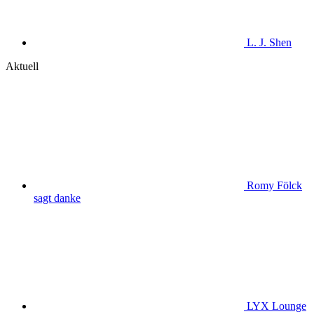
L. J. Shen
Aktuell
Romy Fölck
sagt danke
LYX Lounge