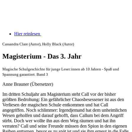
Hier reinlesen
Cassandra Clare (Autor), Holly Black (Autor)
Magisterium - Das 3. Jahr
Magische Schulgeschichte für junge Leser:innen ab 10 Jahren - Spaß und
Spannung garantiert. Band 3
Anne Brauner (Übersetzer)
Im dritten Schuljahr am Magisterium steht Call vor der bisher
größten Bedrohung: Ein gefährlicher Chaosbesessener ist aus den
Verliesen der magischen Schule entkommen und hat Call
angegriffen. Noch schlimmer: Irgendjemand hat dem unheimlichen
Wesen geholfen und darauf gehofft, dass Callum bei dem Angriff
stirbt. Doch wer wollte ihn aus dem Weg räumen und hat ihn
verraten? Call und seine Freunde müssen den Spion in den eigenen
Reihen enttarnen, bevor es zu spät ist und sie ihm erneut in die Falle