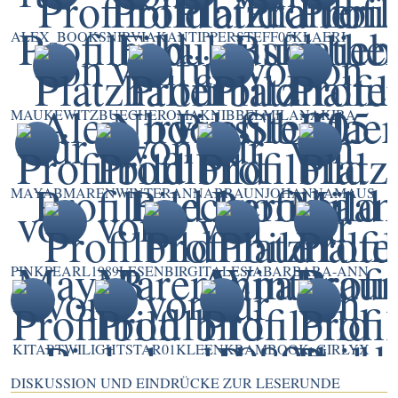
ALEX_BOOKS
NIRVIA
KANTIPPER
STEFF05
KLAERI
MAUKEWITZ
BUECHEROMA
KNIBBEL
MILANAKIRA
MAYAB
MARENWINTER
ANNABRAUN
JOHANNAMAUS
PINKPEARL1989
LESENBIRGIT
ALESIA
BARBARA-ANN
KITAP
TWILIGHTSTAR01
KLEENKRAM
BOOK_GIRLYX
DISKUSSION UND EINDRÜCKE ZUR LESERUNDE