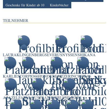
Geschenke für Kinder ab 10
Kinderbücher
TEILNEHMER
LAURAKLINGENBERG
SEVERUSNYSSEN
SHIKANA
KARLIE
SCORPIO66
HUNDEBESITZERIN
CHHIL06
AZAZEL
FABULOUSFEATHER
BUCHLIEBE4