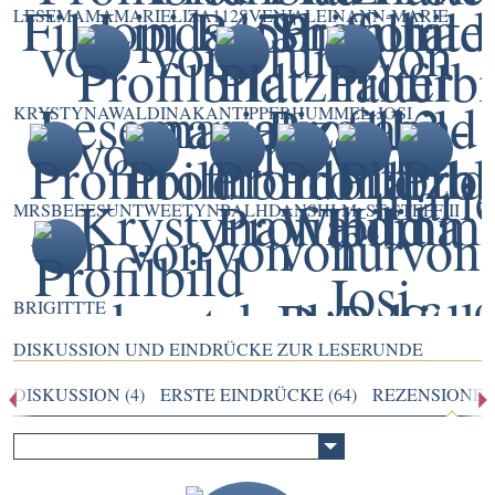
LESEMAMA
MARIELIZA112
SVENJALEIN
ANN-MARIE
KRYSTYNAWALDINA
KANTIPPER
HUMMEL-JOSI
MRSBEEE
SUNTWEETY
NBALH
DANSHI
M_ST
STEFFIII
BRIGITTTE
DISKUSSION UND EINDRÜCKE ZUR LESERUNDE
DISKUSSION (4)
ERSTE EINDRÜCKE (64)
REZENSIONEN 