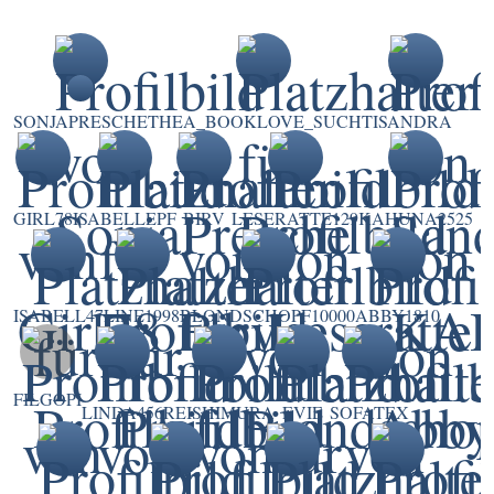
SONJAPRESCHE
THEA_BOOKLOVE_SUCHTI
SANDRA
GIRL78
ISABELLEPF
BIRV
LESERATTE129
KAHUNA2525
ISABELL47
LINE1998
BLONDSCHOPF10000
ABBY1810
FILGOPI
LINDA456
REISHIMURA
EVIE
SOFATEX