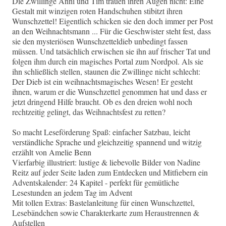
Die Zwillinge Anni und Tim trauen ihren Augen nicht: Eine
Gestalt mit winzigen roten Handschuhen stibitzt ihren
Wunschzettel! Eigentlich schicken sie den doch immer per Post
an den Weihnachtsmann ... Für die Geschwister steht fest, dass
sie den mysteriösen Wunschzetteldieb unbedingt fassen
müssen. Und tatsächlich erwischen sie ihn auf frischer Tat und
folgen ihm durch ein magisches Portal zum Nordpol. Als sie
ihn schließlich stellen, staunen die Zwillinge nicht schlecht:
Der Dieb ist ein weihnachtsmagisches Wesen! Er gesteht
ihnen, warum er die Wunschzettel genommen hat und dass er
jetzt dringend Hilfe braucht. Ob es den dreien wohl noch
rechtzeitig gelingt, das Weihnachtsfest zu retten?
So macht Leseförderung Spaß: einfacher Satzbau, leicht
verständliche Sprache und gleichzeitig spannend und witzig
erzählt von Amelie Benn
Vierfarbig illustriert: lustige & liebevolle Bilder von Nadine
Reitz auf jeder Seite laden zum Entdecken und Mitfiebern ein
Adventskalender: 24 Kapitel - perfekt für gemütliche
Lesestunden an jedem Tag im Advent
Mit tollen Extras: Bastelanleitung für einen Wunschzettel,
Lesebändchen sowie Charakterkarte zum Heraustrennen &
Aufstellen