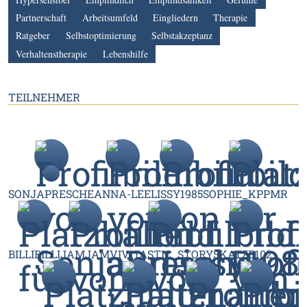
Partnerschaft
Arbeitsumfeld
Eingliedern
Therapie
Ratgeber
Selbstoptimierung
Selbstakzeptanz
Verhaltenstherapie
Lebenshilfe
TEILNEHMER
SONJAPRESCHE
ANNA-LEE
LISSY1985
SOPHIE_KPPMR
BILLIBILLI
JAMJAM
VIVITASTIC_STORYS
KATZE102