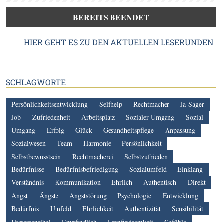
BEREITS BEENDET
HIER GEHT ES ZU DEN AKTUELLEN LESERUNDEN
SCHLAGWORTE
Persönlichkeitsentwicklung
Selfhelp
Rechtmacher
Ja-Sager
Job
Zufriedenheit
Arbeitsplatz
Sozialer Umgang
Sozial
Umgang
Erfolg
Glück
Gesundheitspflege
Anpassung
Sozialwesen
Team
Harmonie
Persönlichkeit
Selbstbewusstsein
Rechtmacherei
Selbstzufrieden
Bedürfnisse
Bedürfnisbefriedigung
Sozialumfeld
Einklang
Verständnis
Kommunikation
Ehrlich
Authentisch
Direkt
Angst
Ängste
Angststörung
Psychologie
Entwicklung
Bedürfnis
Umfeld
Ehrlichkeit
Authentizität
Sensibilität
Hypersensibel
Empfindlich
Empfindsamkeit
Gefühle