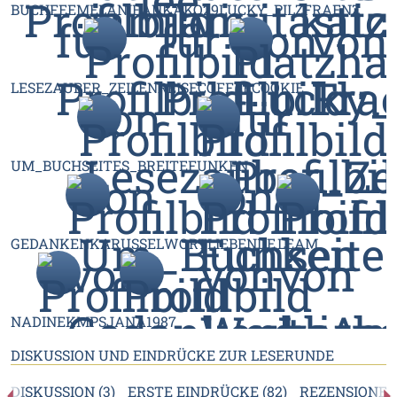
BUCHFEEMELANIE
ANKAKO29
LUCKY_PILZ
FRAENZ
LESEZAUBER_ZEILENREISE
COFFEECOOKIE
UM_BUCHSEITES_BREITE
FUNKEN
GEDANKENKARUSSEL
WORTLIEBENDE
LEAM
NADINEKMPS
JANA1987
DISKUSSION UND EINDRÜCKE ZUR LESERUNDE
DISKUSSION (3)
ERSTE EINDRÜCKE (82)
REZENSIONEN 