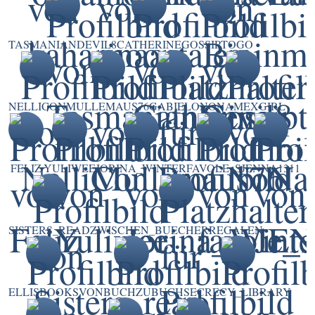
TASMANIANDEVIL8
CATHERINE
GOSSIPTOGO
NELLICON
MULLEMAUS76
GABIELO
NONAMEXGIRL
FELIZ
YULIWEE
JORINA_WINTER
FAVOLE_S
JENNA1311
SISTERS_READ
ZWISCHEN_BUECHERREGALEN
ELLISBOOKS
VONBUCHZUBUCH
SECRECY_LIBRARY