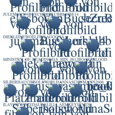
JULEMAUS94
BUECHERBLUBB
LUISE14
DIEKLEINEWOELFIN
LAGOONA
MINISTRY_OF_READING
JAS_MIN_0612
BOOKSBLOOD
SILBERHAUCH
ISOLSWORLD
ANNASCHUMANN2606
ILAY99
TWISTEDAURA
LILLI_A
EMKEYSEVEN