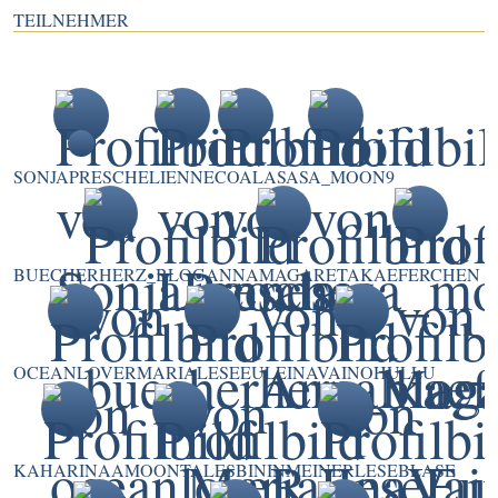
TEILNEHMER
SONJAPRESCHE
LIENNE
COALA
SASA_MOON9
BUECHERHERZ_BLOG
ANNAMAGARETA
KAEFERCHEN
OCEANLOVER
MARIALESEEULE
INAVAINOHULLU
KAHARINAA
MOONTALES
BININMEINERLESEBLASE