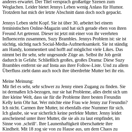
anderes erwartet. Der Titel versprach großartige Szenen zum
Weglachen. Leider bietet Jennys Leben wenig Anlass für Humor.
Trotzdem hat mich der letzte Abschnitt dann doch noch gepackt.
Jennys Leben steht Kopf. Sie ist über 30, arbeitet bei einem
feministischen Online-Magazin und hat sich gerade eben von ihren
Freund Art getrennt. Dieser ist jetzt mit einer von ihr verehrten
Influencerin zusammen, Suzy Brambles. Jennys Problem ist: sie ist
süchtig, süchtig nach Social-Media-Aufmerksamkeit. Sie ist ständig
am Handy, kommentiert und hofft auf möglichst viele Likes. Das
nimmt bei ihr sehr, sehr ungesunde Züge an. Selbst ihr Job gerät
dadurch in Gefahr. Schließlich großes, großes Drama: Diese Suzy
Brambles entfernt sie auf Insta aus ihrer Follow-Liste. Und zu allem
Überfluss zieht dann auch noch ihre überdrehte Mutter bei ihr ein.
Meine Meinung:
Mir fiel es sehr, sehr schwer zu Jenny einen Zugang zu finden. Sie
ist dermaßen Ich-bezogen, nur sie hat Probleme, alles dreht sich um
ihre kleine Welt, dass sie für die Probleme ihrer besten Freundin
Kelly kein Ohr hat. Wer möchte eine Frau wie Jenny zur Freundin?
Ich nicht. Carmen ihre Mutter, ist ebenfalls eine Nummer für sich.
Ich glaube, sie war sicherlich keine perfekte Mutter. Jenny leidet
anscheinend unter ihrer Mutter, die sie als zu laut empfindet, im
Sinne von ‚schrill‘. Ihre Launenhaftigkeit überschattete ihre
Kindheit. Mit 18 zog sie von zu Hause aus, um dem Chaos zu