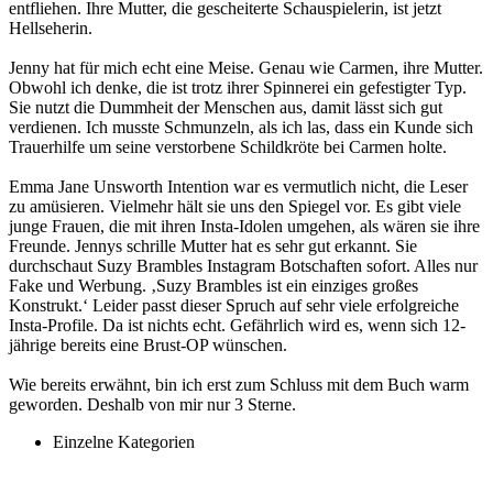
entfliehen. Ihre Mutter, die gescheiterte Schauspielerin, ist jetzt
Hellseherin.
Jenny hat für mich echt eine Meise. Genau wie Carmen, ihre Mutter.
Obwohl ich denke, die ist trotz ihrer Spinnerei ein gefestigter Typ.
Sie nutzt die Dummheit der Menschen aus, damit lässt sich gut
verdienen. Ich musste Schmunzeln, als ich las, dass ein Kunde sich
Trauerhilfe um seine verstorbene Schildkröte bei Carmen holte.
Emma Jane Unsworth Intention war es vermutlich nicht, die Leser
zu amüsieren. Vielmehr hält sie uns den Spiegel vor. Es gibt viele
junge Frauen, die mit ihren Insta-Idolen umgehen, als wären sie ihre
Freunde. Jennys schrille Mutter hat es sehr gut erkannt. Sie
durchschaut Suzy Brambles Instagram Botschaften sofort. Alles nur
Fake und Werbung. ‚Suzy Brambles ist ein einziges großes
Konstrukt.‘ Leider passt dieser Spruch auf sehr viele erfolgreiche
Insta-Profile. Da ist nichts echt. Gefährlich wird es, wenn sich 12-
jährige bereits eine Brust-OP wünschen.
Wie bereits erwähnt, bin ich erst zum Schluss mit dem Buch warm
geworden. Deshalb von mir nur 3 Sterne.
Einzelne Kategorien