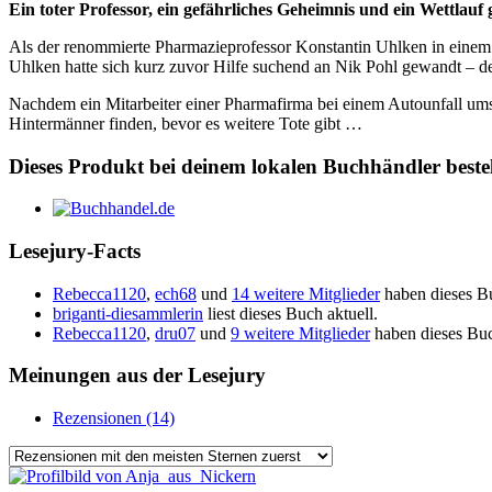
Ein toter Professor, ein gefährliches Geheimnis und ein Wettlauf
Als der renommierte Pharmazieprofessor Konstantin Uhlken in einem 
Uhlken hatte sich kurz zuvor Hilfe suchend an Nik Pohl gewandt – der
Nachdem ein Mitarbeiter einer Pharmafirma bei einem Autounfall ums 
Hintermänner finden, bevor es weitere Tote gibt …
Dieses Produkt bei deinem lokalen Buchhändler beste
Lesejury-Facts
Rebecca1120
,
ech68
und
14 weitere Mitglieder
haben dieses B
briganti-diesammlerin
liest dieses Buch aktuell.
Rebecca1120
,
dru07
und
9 weitere Mitglieder
haben dieses Buc
Meinungen aus der Lesejury
Rezensionen (14)