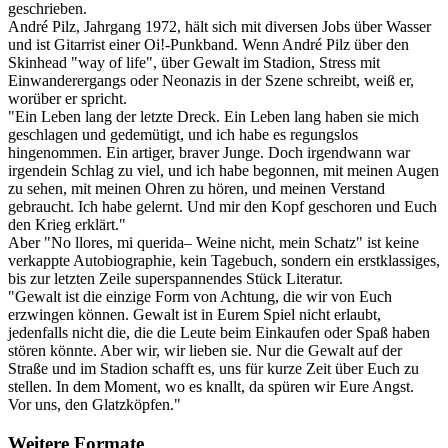
geschrieben.
André Pilz, Jahrgang 1972, hält sich mit diversen Jobs über Wasser
und ist Gitarrist einer Oi!-Punkband. Wenn André Pilz über den
Skinhead "way of life", über Gewalt im Stadion, Stress mit
Einwanderergangs oder Neonazis in der Szene schreibt, weiß er,
worüber er spricht.
"Ein Leben lang der letzte Dreck. Ein Leben lang haben sie mich
geschlagen und gedemütigt, und ich habe es regungslos
hingenommen. Ein artiger, braver Junge. Doch irgendwann war
irgendein Schlag zu viel, und ich habe begonnen, mit meinen Augen
zu sehen, mit meinen Ohren zu hören, und meinen Verstand
gebraucht. Ich habe gelernt. Und mir den Kopf geschoren und Euch
den Krieg erklärt."
Aber "No llores, mi querida– Weine nicht, mein Schatz" ist keine
verkappte Autobiographie, kein Tagebuch, sondern ein erstklassiges,
bis zur letzten Zeile superspannendes Stück Literatur.
"Gewalt ist die einzige Form von Achtung, die wir von Euch
erzwingen können. Gewalt ist in Eurem Spiel nicht erlaubt,
jedenfalls nicht die, die die Leute beim Einkaufen oder Spaß haben
stören könnte. Aber wir, wir lieben sie. Nur die Gewalt auf der
Straße und im Stadion schafft es, uns für kurze Zeit über Euch zu
stellen. In dem Moment, wo es knallt, da spüren wir Eure Angst.
Vor uns, den Glatzköpfen."
Weitere Formate