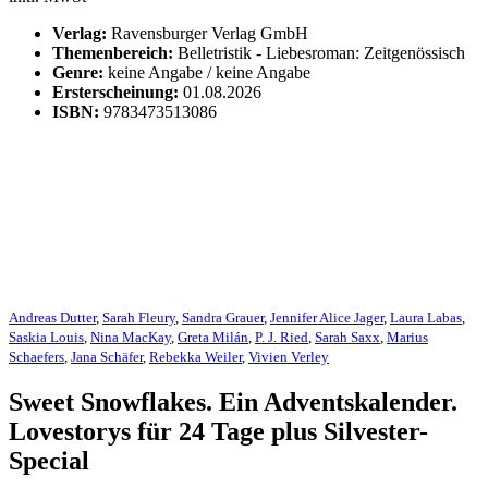
Verlag:
Ravensburger Verlag GmbH
Themenbereich:
Belletristik - Liebesroman: Zeitgenössisch
Genre:
keine Angabe / keine Angabe
Ersterscheinung:
01.08.2026
ISBN:
9783473513086
Andreas Dutter
,
Sarah Fleury
,
Sandra Grauer
,
Jennifer Alice Jager
,
Laura Labas
,
Saskia Louis
,
Nina MacKay
,
Greta Milán
,
P. J. Ried
,
Sarah Saxx
,
Marius
Schaefers
,
Jana Schäfer
,
Rebekka Weiler
,
Vivien Verley
Sweet Snowflakes. Ein Adventskalender.
Lovestorys für 24 Tage plus Silvester-
Special