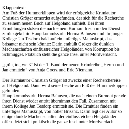
Klappentext:
Am Fuß der Hummerklippen wird der erfolgreiche Krimiautor
Christian Gröger ermordet aufgefunden, der sich für die Recherche
zu seinem neuen Buch auf Helgoland aufhielt. Bei ihren
Ermittlungen stoßen die nach einem Burnout frisch in den Dienst
zurückgekehrte Hauptkommissarin Herma Bahnsen und ihr junger
Kollege Jan Tesdorp bald auf ein unfertiges Manuskript, das
brisanter nicht sein könnte: Darin enthüllt Gröger die dunklen
Machenschaften einflussreicher Helgoländer, von Korruption bis
Schmuggel. Plötzlich steht die ganze Insel unter Mordverdacht.
„grün, tot, weiß“ ist der 1. Band der neuen Krimireihe „Herma und
Jan ermitteln“ von Anja Goerz und Eric Niemann.
Der Krimiautor Christian Gröger ist zwecks einer Recherchereise
auf Helgoland. Dann wird seine Leiche am Fuß der Hummerklippen
gefunden.
Hauptkommissarin Herma Bahnsen, die nach einem Burnout gerade
ihren Dienst wieder antritt übernimmt den Fall. Zusammen mit
ihrem Kollege Jan Tesdorp ermittelt sie. Die Ermittler finden ein
unfertiges Manuskript, von hoher Brisanz. Darin legt der Autor so
einige dunkle Machenschaften der einflussreichen Helgoländer
offen. Jetzt steht praktisch die ganze Insel unter Mordverdacht.