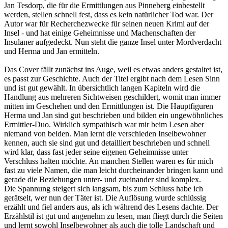
Jan Tesdorp, die für die Ermittlungen aus Pinneberg einbestellt
werden, stellen schnell fest, dass es kein natürlicher Tod war. Der
Autor war für Recherchezwecke für seinen neuen Krimi auf der
Insel - und hat einige Geheimnisse und Machenschaften der
Insulaner aufgedeckt. Nun steht die ganze Insel unter Mordverdacht
und Herma und Jan ermitteln.
Das Cover fällt zunächst ins Auge, weil es etwas anders gestaltet ist,
es passt zur Geschichte. Auch der Titel ergibt nach dem Lesen Sinn
und ist gut gewählt. In übersichtlich langen Kapiteln wird die
Handlung aus mehreren Sichtweisen geschildert, womit man immer
mitten im Geschehen und den Ermittlungen ist. Die Hauptfiguren
Herma und Jan sind gut beschrieben und bilden ein ungewöhnliches
Ermittler-Duo. Wirklich sympathisch war mir beim Lesen aber
niemand von beiden. Man lernt die verschieden Inselbewohner
kennen, auch sie sind gut und detailliert beschrieben und schnell
wird klar, dass fast jeder seine eigenen Geheimnisse unter
Verschluss halten möchte. An manchen Stellen waren es für mich
fast zu viele Namen, die man leicht durcheinander bringen kann und
gerade die Beziehungen unter- und zueinander sind komplex.
Die Spannung steigert sich langsam, bis zum Schluss habe ich
gerätselt, wer nun der Täter ist. Die Auflösung wurde schlüssig
erzählt und fiel anders aus, als ich während des Lesens dachte. Der
Erzählstil ist gut und angenehm zu lesen, man fliegt durch die Seiten
und lernt sowohl Inselbewohner als auch die tolle Landschaft und