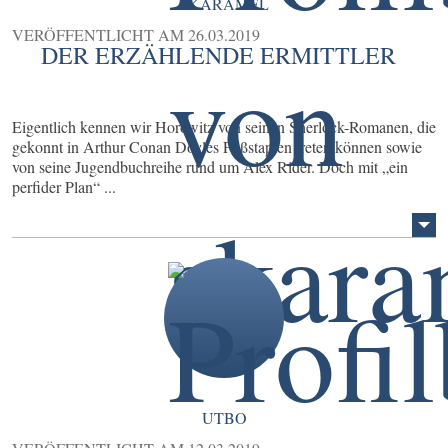
SKARAMEL
VERÖFFENTLICHT AM
26.03.2019
DER ERZÄHLENDE ERMITTLER
Eigentlich kennen wir Horowitz von seinen Sherlock-Romanen, die
gekonnt in Arthur Conan Doyles Fußstapfen treten können sowie
von seine Jugendbuchreihe rund um Alex Rider. Doch mit „ein
perfider Plan“ ...
UTBO