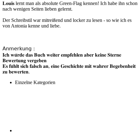
𝐋𝐨𝐮𝐢𝐬 lernt man als absolute Green-Flag kennen! Ich habe ihn schon
nach wenigen Seiten lieben gelernt.
Der Schreibstil war mitreißend und locker zu lesen - so wie ich es
von Antonia kenne und liebe.
𝖠𝗇𝗆𝖾𝗋𝗄𝗎𝗇𝗀：
𝐈𝐜𝐡 𝐰𝐮̈𝐫𝐝𝐞 𝐝𝐚𝐬 𝐁𝐮𝐜𝐡 𝐰𝐞𝐢𝐭𝐞𝐫 𝐞𝐦𝐩𝐟𝐞𝐡𝐥𝐞𝐧 𝐚𝐛𝐞𝐫 𝐤𝐞𝐢𝐧𝐞 𝐒𝐭𝐞𝐫𝐧𝐞
𝐁𝐞𝐰𝐞𝐫𝐭𝐮𝐧𝐠 𝐯𝐞𝐫𝐠𝐞𝐛𝐞𝐧
𝐄𝐬 𝐟𝐮̈𝐡𝐥𝐭 𝐬𝐢𝐜𝐡 𝐟𝐚𝐥𝐬𝐜𝐡 𝐚𝐧, 𝐞𝐢𝐧𝐞 𝐆𝐞𝐬𝐜𝐡𝐢𝐜𝐡𝐭𝐞 𝐦𝐢𝐭 𝐰𝐚𝐡𝐫𝐞𝐫 𝐁𝐞𝐠𝐞𝐛𝐞𝐧𝐡𝐞𝐢𝐭
𝐳𝐮 𝐛𝐞𝐰𝐞𝐫𝐭𝐞𝐧.
Einzelne Kategorien