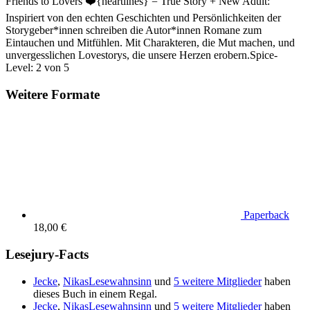
Friends to Lovers ❤️{heartlines} = True Story + New Adult:
Inspiriert von den echten Geschichten und Persönlichkeiten der
Storygeber*innen schreiben die Autor*innen Romane zum
Eintauchen und Mitfühlen. Mit Charakteren, die Mut machen, und
unvergesslichen Lovestorys, die unsere Herzen erobern.Spice-
Level: 2 von 5
Weitere Formate
Paperback
18,00 €
Lesejury-Facts
Jecke
,
NikasLesewahnsinn
und
5 weitere Mitglieder
haben
dieses Buch in einem Regal.
Jecke
,
NikasLesewahnsinn
und
5 weitere Mitglieder
haben