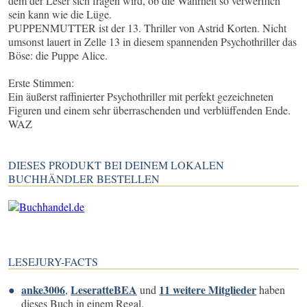
dem der Leser sich fragen wird, ob die Wahrheit so verwerflich
sein kann wie die Lüge.
PUPPENMUTTER ist der 13. Thriller von Astrid Korten. Nicht
umsonst lauert in Zelle 13 in diesem spannenden Psychothriller das
Böse: die Puppe Alice.
Erste Stimmen:
Ein äußerst raffinierter Psychothriller mit perfekt gezeichneten
Figuren und einem sehr überraschenden und verblüffenden Ende.
WAZ
DIESES PRODUKT BEI DEINEM LOKALEN
BUCHHÄNDLER BESTELLEN
LESEJURY-FACTS
anke3006
LeseratteBEA
11 weitere Mitglieder
,
und
haben
dieses Buch in einem Regal.