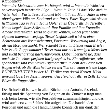
Klappentext:
Wenn der Liebeswahn zum Verhängnis wird ... Wenn die Wahrheit
so verwerflich ist wie die Lüge ... Wenn in Zelle 13 das Böse dich im
Visier hat ... Paris. Tessa Simonet lebt mit ihrem Mann Jules in einer
abgelegenen Villa am Stadtrand von Paris. Eines Tages wird sie am
helllichten Tag in ihrem Haus Opfer eines Übergriffs. In derselben
Nacht begeht Jules Selbstmord. Ihre Familie und ihre Freundin
Amelie unterstützen Tessa so gut sie können, wobei jeder seine
eigenen Interessen verfolgt. Tessa’ Gefühlswelt wird zu einer
Achterbahn aus Verunsicherung, Entsetzen, Verwirrung und Angst,
als ein Mord geschieht. Wer schreibt Tessa im Liebeswahn Briefe?
Wer ist die Puppenmutter? Tessa traut nur noch wenigen Menschen
und sucht beharrlich nach Antworten. Dabei übersieht sie, dass
auch sie Teil eines perfiden Intrigenspiels ist. Ein raffinierter, sehr
spannender und komplexer Psychothriller, in dem der Leser sich
fragen wird, ob die Wahrheit so verwerflich sein kann wie die Lüge.
PUPPENMUTTER ist der 13. Thriller von Astrid Korten. Nicht
umsonst lauert in diesem spannenden Psychothriller in Zelle 13 das
Böse: die Puppe Alice.
Der Schreibstil ist, wie in allen Büchern der Autorin, fesselnd,
flüssig und die Spannung von Beginn an da. Zunächst fragt man
sich beim Lesen, wie alle Perspektiven zusammenhängen und das
wird auch erst zum Schluss hin aufgeklärt. Die handelnden
Personen und auch die Handlungsorte konnte ich mir dank der