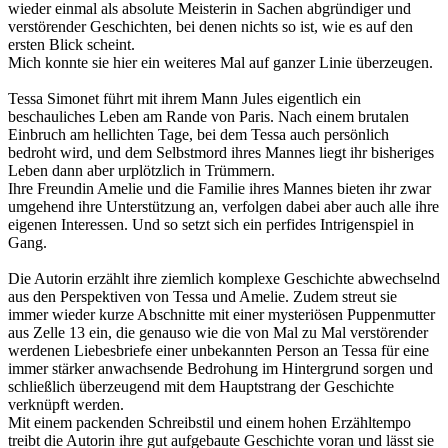
wieder einmal als absolute Meisterin in Sachen abgründiger und
verstörender Geschichten, bei denen nichts so ist, wie es auf den
ersten Blick scheint.
Mich konnte sie hier ein weiteres Mal auf ganzer Linie überzeugen.
Tessa Simonet führt mit ihrem Mann Jules eigentlich ein
beschauliches Leben am Rande von Paris. Nach einem brutalen
Einbruch am hellichten Tage, bei dem Tessa auch persönlich
bedroht wird, und dem Selbstmord ihres Mannes liegt ihr bisheriges
Leben dann aber urplötzlich in Trümmern.
Ihre Freundin Amelie und die Familie ihres Mannes bieten ihr zwar
umgehend ihre Unterstützung an, verfolgen dabei aber auch alle ihre
eigenen Interessen. Und so setzt sich ein perfides Intrigenspiel in
Gang.
Die Autorin erzählt ihre ziemlich komplexe Geschichte abwechselnd
aus den Perspektiven von Tessa und Amelie. Zudem streut sie
immer wieder kurze Abschnitte mit einer mysteriösen Puppenmutter
aus Zelle 13 ein, die genauso wie die von Mal zu Mal verstörender
werdenen Liebesbriefe einer unbekannten Person an Tessa für eine
immer stärker anwachsende Bedrohung im Hintergrund sorgen und
schließlich überzeugend mit dem Hauptstrang der Geschichte
verknüpft werden.
Mit einem packenden Schreibstil und einem hohen Erzähltempo
treibt die Autorin ihre gut aufgebaute Geschichte voran und lässt sie