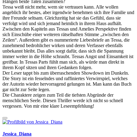
Hängen beide Taten zusammen?
Tessa weiß nicht mehr, wem sie vertrauen kann. Alle wollen
angeblich ihr bestes, aber irgendwie benehmen sich ihre Familie und
ihre Freunde seltsam. Gleichzeitig hat sie das Gefühl, dass sie
verfolgt wird und sich jemand heimlich in ihrem Haus aufhält.
Zwischen den Kapiteln aus Tessas und Amelies Perspektive finden
sich Einschübe einer weiteren rätselhaften Stimme „zwischen den
Zeilen“. Außerdem gibt es nummerierte Liebesbriefe an Tessa, die
zunehmend bedrohlicher wirken und deren Verfasser ebenfalls
unbekannt bleibt. Das alles sorgt dafür, dass sich die Spannung
immer weiter in die Höhe schraubt. Tessas Angst und Einsamkeit ist
greifbar. In Tessas Parts fühlt man sich, als würde man direkt in
ihrem Kopf sitzen und ihren Gedanken folgen.
Der Leser tappt bis zum überraschenden Showdown im Dunkeln.
Die Story ist ein fesselndes und raffiniertes Verwirrspiel, welches
der Autorin wieder hervorragend gelungen ist. Man kann das Buch
gar nicht zur Seite legen.
Die Charaktere zeigen zum Teil die tiefsten Abgründe der
menschlichen Seele. Diesen Thriller werde ich nicht so schnell
vergessen. Von mir eine klare Leseempfehlung!
Jessica_Diana