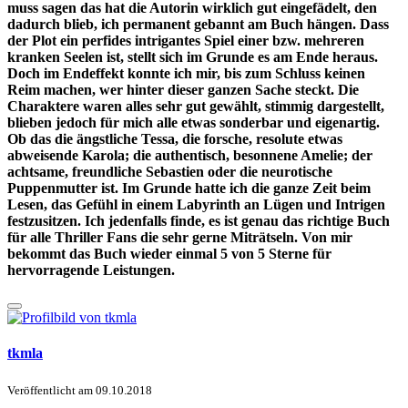
muss sagen das hat die Autorin wirklich gut eingefädelt, den
dadurch blieb, ich permanent gebannt am Buch hängen. Dass
der Plot ein perfides intrigantes Spiel einer bzw. mehreren
kranken Seelen ist, stellt sich im Grunde es am Ende heraus.
Doch im Endeffekt konnte ich mir, bis zum Schluss keinen
Reim machen, wer hinter dieser ganzen Sache steckt. Die
Charaktere waren alles sehr gut gewählt, stimmig dargestellt,
blieben jedoch für mich alle etwas sonderbar und eigenartig.
Ob das die ängstliche Tessa, die forsche, resolute etwas
abweisende Karola; die authentisch, besonnene Amelie; der
achtsame, freundliche Sebastien oder die neurotische
Puppenmutter ist. Im Grunde hatte ich die ganze Zeit beim
Lesen, das Gefühl in einem Labyrinth an Lügen und Intrigen
festzusitzen. Ich jedenfalls finde, es ist genau das richtige Buch
für alle Thriller Fans die sehr gerne Miträtseln. Von mir
bekommt das Buch wieder einmal 5 von 5 Sterne für
hervorragende Leistungen.
tkmla
Veröffentlicht am
09.10.2018