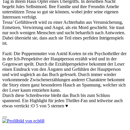
Tag in ihrem Haus Opfer eines Übergriffs. In derselben Nacht
begeht Jules Selbstmord. Ihre Familie und ihre Freundin Amelie
unterstützen Tessa so gut sie können, wobei jeder seine eigenen
Interessen verfolgt.
Tessa’ Gefühlswelt wird zu einer Achterbahn aus Verunsicherung,
Entsetzen, Verwirrung und Angst, als ein Mord geschieht. Sie traut
nur noch wenigen Menschen und sucht beharrlich nach Antworten.
Dabei übersieht sie, dass auch sie Teil eines perfiden Intrigenspiels
ist.
Fazit: Die Puppenmutter von Astrid Korten ist ein Psychothriller der
in der Ich-Perspektive der Hauptperson erzählt wird und in der
Gegenwart speilt. Durch die Erzählperspektive bekommt der Leser
einen Eindruck von den Ängsten und Gefühlen der Hauptperson
und wird sogleich an das Buch gefesselt. Durch immer wieder
vorkommende Zwischenerzählungen anderer Charaktere bekommt
die Story einen ganz besonderen Hauch an Spannung, welcher sich
der Leser kaum entziehen kann.
Durch diese Schreibweise bleibt das Buch bis zum Schluss
spannend. Ein Highlight für jeden Thriller-Fan und teilweise auch
etwas verrückt :O 5 von 5 sternen ♥