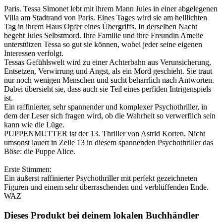
Paris. Tessa Simonet lebt mit ihrem Mann Jules in einer abgelegenen
Villa am Stadtrand von Paris. Eines Tages wird sie am helllichten
Tag in ihrem Haus Opfer eines Übergriffs. In derselben Nacht
begeht Jules Selbstmord. Ihre Familie und ihre Freundin Amelie
unterstützen Tessa so gut sie können, wobei jeder seine eigenen
Interessen verfolgt.
Tessas Gefühlswelt wird zu einer Achterbahn aus Verunsicherung,
Entsetzen, Verwirrung und Angst, als ein Mord geschieht. Sie traut
nur noch wenigen Menschen und sucht beharrlich nach Antworten.
Dabei übersieht sie, dass auch sie Teil eines perfiden Intrigenspiels
ist.
Ein raffinierter, sehr spannender und komplexer Psychothriller, in
dem der Leser sich fragen wird, ob die Wahrheit so verwerflich sein
kann wie die Lüge.
PUPPENMUTTER ist der 13. Thriller von Astrid Korten. Nicht
umsonst lauert in Zelle 13 in diesem spannenden Psychothriller das
Böse: die Puppe Alice.
Erste Stimmen:
Ein äußerst raffinierter Psychothriller mit perfekt gezeichneten
Figuren und einem sehr überraschenden und verblüffenden Ende.
WAZ
Dieses Produkt bei deinem lokalen Buchhändler