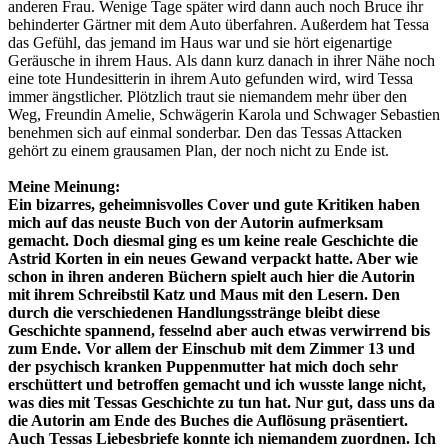
anderen Frau. Wenige Tage später wird dann auch noch Bruce ihr
behinderter Gärtner mit dem Auto überfahren. Außerdem hat Tessa
das Gefühl, das jemand im Haus war und sie hört eigenartige
Geräusche in ihrem Haus. Als dann kurz danach in ihrer Nähe noch
eine tote Hundesitterin in ihrem Auto gefunden wird, wird Tessa
immer ängstlicher. Plötzlich traut sie niemandem mehr über den
Weg, Freundin Amelie, Schwägerin Karola und Schwager Sebastien
benehmen sich auf einmal sonderbar. Den das Tessas Attacken
gehört zu einem grausamen Plan, der noch nicht zu Ende ist.
Meine Meinung:
Ein bizarres, geheimnisvolles Cover und gute Kritiken haben
mich auf das neuste Buch von der Autorin aufmerksam
gemacht. Doch diesmal ging es um keine reale Geschichte die
Astrid Korten in ein neues Gewand verpackt hatte. Aber wie
schon in ihren anderen Büchern spielt auch hier die Autorin
mit ihrem Schreibstil Katz und Maus mit den Lesern. Den
durch die verschiedenen Handlungsstränge bleibt diese
Geschichte spannend, fesselnd aber auch etwas verwirrend bis
zum Ende. Vor allem der Einschub mit dem Zimmer 13 und
der psychisch kranken Puppenmutter hat mich doch sehr
erschüttert und betroffen gemacht und ich wusste lange nicht,
was dies mit Tessas Geschichte zu tun hat. Nur gut, dass uns da
die Autorin am Ende des Buches die Auflösung präsentiert.
Auch Tessas Liebesbriefe konnte ich niemandem zuordnen. Ich