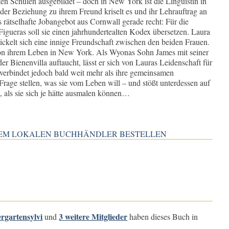
n Schulen ausgebildet – doch in New York ist die Linguistin in
er Beziehung zu ihrem Freund kriselt es und ihr Lehrauftrag an
rätselhafte Jobangebot aus Cornwall gerade recht: Für die
igueras soll sie einen jahrhundertealten Kodex übersetzen. Laura
twickelt sich eine innige Freundschaft zwischen den beiden Frauen.
on ihrem Leben in New York. Als Wyonas Sohn James mit seiner
er Bienenvilla auftaucht, lässt er sich von Lauras Leidenschaft für
verbindet jedoch bald weit mehr als ihre gemeinsamen
rage stellen, was sie vom Leben will – und stößt unterdessen auf
t, als sie sich je hätte ausmalen können…
INEM LOKALEN BUCHHÄNDLER BESTELLEN
rgartensylvi
3 weitere Mitglieder
und
haben dieses Buch in