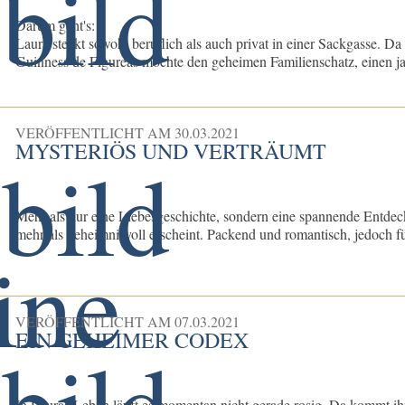
Darum geht's:
Laura steckt sowohl beruflich als auch privat in einer Sackgasse.
Guinness de Figureas möchte den geheimen Familienschatz, einen jah
VERÖFFENTLICHT AM
30.03.2021
MYSTERIÖS UND VERTRÄUMT
Mehr als nur eine Liebesgeschichte, sondern eine spannende Entdec
mehr als geheimnisvoll erscheint. Packend und romantisch, jedoch für
VERÖFFENTLICHT AM
07.03.2021
EIN GEHEIMER CODEX
In Lauras Leben läuft es momentan nicht gerade rosig. Da kommt ihr