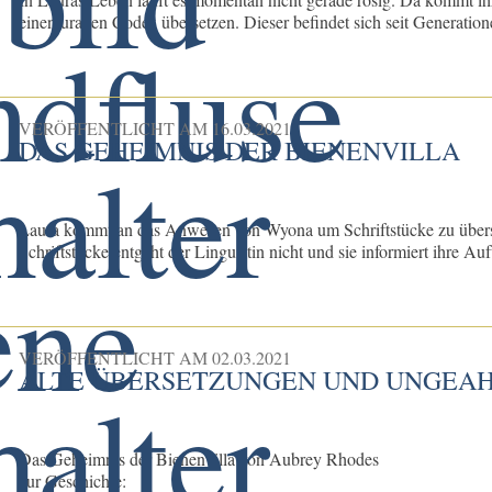
einen uralten Codex übersetzen. Dieser befindet sich seit Generatione
VERÖFFENTLICHT AM
16.03.2021
DAS GEHEIMNIS DER BIENENVILLA
Laura kommt an das Anwesen von Wyona um Schriftstücke zu überset
Schriftstücke entgeht der Linguistin nicht und sie informiert ihre Auft
VERÖFFENTLICHT AM
02.03.2021
ALTE ÜBERSETZUNGEN UND UNGEAHN
Das Geheimnis der Bienenvilla von Aubrey Rhodes
zur Geschichte: