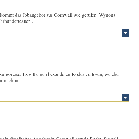
 Da kommt das Jobangebot aus Cornwall wie gerufen. Wynona
rhundertealten ...
kungsreise. Es gilt einen besonderen Kodex zu lösen, welcher
 mich in ...
 ein rätselhaftes Angebot in Cornwall gerade Recht. Sie soll