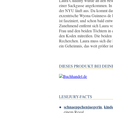
Laura Cuddihy wurde an den beste
einer Sackgasse angekommen. In d
der NYU läuft aus. Da kommt das 
exzentrische Wyona Guinness de F
ist fasziniert, und schon bald en
Zunehmend entfernt sich Laura v
Frau und den beiden Töchtern in d
den Kodex mitreißen. Die beiden 
Recherchen. Laura muss sich die F
ein Geheimnis, das weit größer is
DIESES PRODUKT BEI DE
LESEJURY-FACTS
schnaeppchenjaegerin
kinde
,
einem Regal.