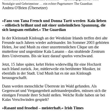
Nostalgie und Geheimnisse … ein echter Pageturner« The Guardian
Andrea O'Brien (Übersetzer)
»Fans von Tana French und Donna Tartt werden Kala lieben
– stilistisch brillant und mit einer unheimlichen Spannung, die
sich langsam entfaltet.« The Guardian
In der Kleinstadt Kinlough an der Westküste Irlands treffen drei alte
Freunde nach Jahren wieder aufeinander. Im Sommer 2003 gehörten
Helen, Joe und Mush zu einer unzertrennlichen Clique um die
mutterlose und ungestüme Kala Lanann – das strahlende Zentrum
ihres Universums. Bis sie kurz darauf spurlos verschwand.
Jetzt, 15 Jahre später, kehrt Helen widerwillig für eine Hochzeit
nach Irland zurück. Joe, mittlerweile ein berühmter Musiker, ist
ebenfalls in der Stadt. Und Mush hat es nie aus Kinlough
herausgeschafft.
Dann werden menschliche Überreste im Wald gefunden. Als
Gegenwart und Vergangenheit aufeinanderprallen, müssen sich die
einstigen Freunde ihrer Schuld stellen. Welche Rolle haben sie bei
Kalas Verschwinden gespielt?
»Rasant und fesselnd – meisterhaft.« Irish Times