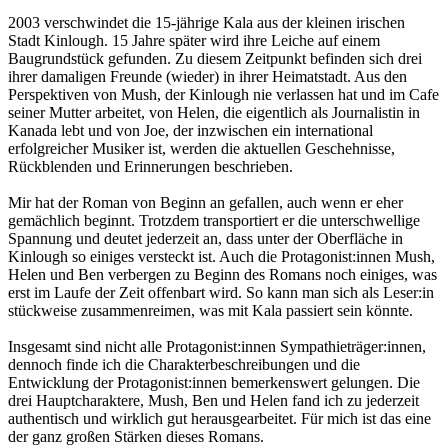
2003 verschwindet die 15-jährige Kala aus der kleinen irischen
Stadt Kinlough. 15 Jahre später wird ihre Leiche auf einem
Baugrundstück gefunden. Zu diesem Zeitpunkt befinden sich drei
ihrer damaligen Freunde (wieder) in ihrer Heimatstadt. Aus den
Perspektiven von Mush, der Kinlough nie verlassen hat und im Cafe
seiner Mutter arbeitet, von Helen, die eigentlich als Journalistin in
Kanada lebt und von Joe, der inzwischen ein international
erfolgreicher Musiker ist, werden die aktuellen Geschehnisse,
Rückblenden und Erinnerungen beschrieben.
Mir hat der Roman von Beginn an gefallen, auch wenn er eher
gemächlich beginnt. Trotzdem transportiert er die unterschwellige
Spannung und deutet jederzeit an, dass unter der Oberfläche in
Kinlough so einiges versteckt ist. Auch die Protagonist:innen Mush,
Helen und Ben verbergen zu Beginn des Romans noch einiges, was
erst im Laufe der Zeit offenbart wird. So kann man sich als Leser:in
stückweise zusammenreimen, was mit Kala passiert sein könnte.
Insgesamt sind nicht alle Protagonist:innen Sympathieträger:innen,
dennoch finde ich die Charakterbeschreibungen und die
Entwicklung der Protagonist:innen bemerkenswert gelungen. Die
drei Hauptcharaktere, Mush, Ben und Helen fand ich zu jederzeit
authentisch und wirklich gut herausgearbeitet. Für mich ist das eine
der ganz großen Stärken dieses Romans.