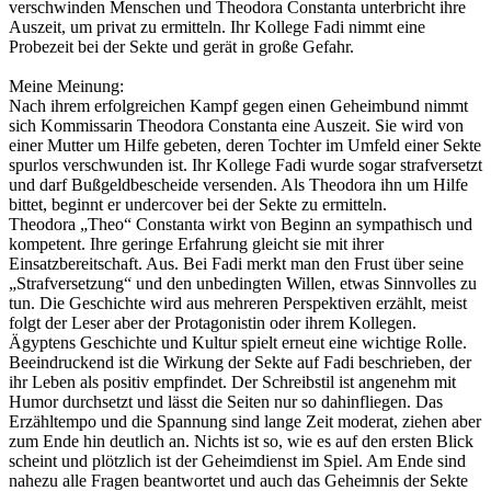
verschwinden Menschen und Theodora Constanta unterbricht ihre
Auszeit, um privat zu ermitteln. Ihr Kollege Fadi nimmt eine
Probezeit bei der Sekte und gerät in große Gefahr.
Meine Meinung:
Nach ihrem erfolgreichen Kampf gegen einen Geheimbund nimmt
sich Kommissarin Theodora Constanta eine Auszeit. Sie wird von
einer Mutter um Hilfe gebeten, deren Tochter im Umfeld einer Sekte
spurlos verschwunden ist. Ihr Kollege Fadi wurde sogar strafversetzt
und darf Bußgeldbescheide versenden. Als Theodora ihn um Hilfe
bittet, beginnt er undercover bei der Sekte zu ermitteln.
Theodora „Theo“ Constanta wirkt von Beginn an sympathisch und
kompetent. Ihre geringe Erfahrung gleicht sie mit ihrer
Einsatzbereitschaft. Aus. Bei Fadi merkt man den Frust über seine
„Strafversetzung“ und den unbedingten Willen, etwas Sinnvolles zu
tun. Die Geschichte wird aus mehreren Perspektiven erzählt, meist
folgt der Leser aber der Protagonistin oder ihrem Kollegen.
Ägyptens Geschichte und Kultur spielt erneut eine wichtige Rolle.
Beeindruckend ist die Wirkung der Sekte auf Fadi beschrieben, der
ihr Leben als positiv empfindet. Der Schreibstil ist angenehm mit
Humor durchsetzt und lässt die Seiten nur so dahinfliegen. Das
Erzähltempo und die Spannung sind lange Zeit moderat, ziehen aber
zum Ende hin deutlich an. Nichts ist so, wie es auf den ersten Blick
scheint und plötzlich ist der Geheimdienst im Spiel. Am Ende sind
nahezu alle Fragen beantwortet und auch das Geheimnis der Sekte