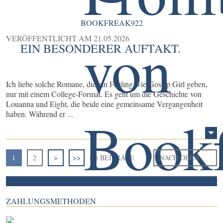
BOOKFREAK922
VERÖFFENTLICHT AM
21.05.2026
EIN BESONDERER AUFTAKT.
Ich liebe solche Romane, die ein Feeling wie Gossip Girl geben,
nur mit einem College-Format. Es geht um die Geschichte von
Louanna und Eight, die beide eine gemeinsame Vergangenheit
haben. Während er ...
1
2
>
>>
(6) BEITRÄGE
NACH OBEN
ZAHLUNGSMETHODEN