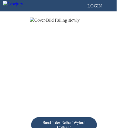
LOGIN
Band 1 der Reihe "Wyford
College"