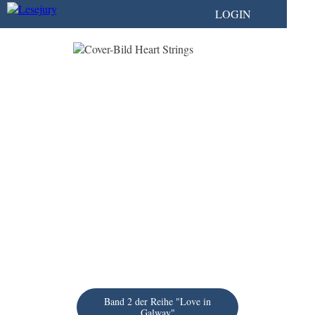
LOGIN
Band 2 der Reihe "Love in
Galway"