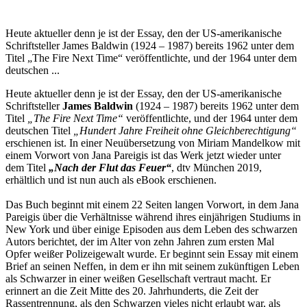
Heute aktueller denn je ist der Essay, den der US-amerikanische
Schriftsteller James Baldwin (1924 – 1987) bereits 1962 unter dem
Titel „The Fire Next Time“ veröffentlichte, und der 1964 unter dem
deutschen ...
Heute aktueller denn je ist der Essay, den der US-amerikanische
Schriftsteller
James Baldwin
(1924 – 1987) bereits 1962 unter dem
Titel
„The Fire Next Time“
veröffentlichte, und der 1964 unter dem
deutschen Titel
„Hundert Jahre Freiheit ohne Gleichberechtigung“
erschienen ist. In einer Neuübersetzung von Miriam Mandelkow mit
einem Vorwort von Jana Pareigis ist das Werk jetzt wieder unter
dem Titel
„Nach der Flut das Feuer“
, dtv München 2019,
erhältlich und ist nun auch als eBook erschienen.
Das Buch beginnt mit einem 22 Seiten langen Vorwort, in dem Jana
Pareigis über die Verhältnisse während ihres einjährigen Studiums in
New York und über einige Episoden aus dem Leben des schwarzen
Autors berichtet, der im Alter von zehn Jahren zum ersten Mal
Opfer weißer Polizeigewalt wurde. Er beginnt sein Essay mit einem
Brief an seinen Neffen, in dem er ihn mit seinem zukünftigen Leben
als Schwarzer in einer weißen Gesellschaft vertraut macht. Er
erinnert an die Zeit Mitte des 20. Jahrhunderts, die Zeit der
Rassentrennung, als den Schwarzen vieles nicht erlaubt war, als