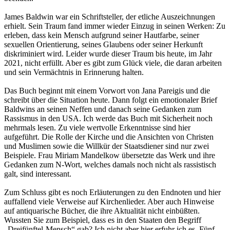
James Baldwin war ein Schriftsteller, der etliche Auszeichnungen
erhielt. Sein Traum fand immer wieder Einzug in seinen Werken: Zu
erleben, dass kein Mensch aufgrund seiner Hautfarbe, seiner
sexuellen Orientierung, seines Glaubens oder seiner Herkunft
diskriminiert wird. Leider wurde dieser Traum bis heute, im Jahr
2021, nicht erfüllt. Aber es gibt zum Glück viele, die daran arbeiten
und sein Vermächtnis in Erinnerung halten.
Das Buch beginnt mit einem Vorwort von Jana Pareigis und die
schreibt über die Situation heute. Dann folgt ein emotionaler Brief
Baldwins an seinen Neffen und danach seine Gedanken zum
Rassismus in den USA. Ich werde das Buch mit Sicherheit noch
mehrmals lesen. Zu viele wertvolle Erkenntnisse sind hier
aufgeführt. Die Rolle der Kirche und die Ansichten von Christen
und Muslimen sowie die Willkür der Staatsdiener sind nur zwei
Beispiele. Frau Miriam Mandelkow übersetzte das Werk und ihre
Gedanken zum N-Wort, welches damals noch nicht als rassistisch
galt, sind interessant.
Zum Schluss gibt es noch Erläuterungen zu den Endnoten und hier
auffallend viele Verweise auf Kirchenlieder. Aber auch Hinweise
auf antiquarische Bücher, die ihre Aktualität nicht einbüßten.
Wussten Sie zum Beispiel, dass es in den Staaten den Begriff
„Dreifünftel-Mensch“ gab? Ich nicht aber hier erfuhr ich es. Fünf