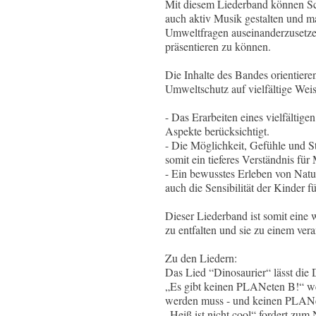
Mit diesem Liederband können Sch
auch aktiv Musik gestalten und ma
Umweltfragen auseinanderzusetze
präsentieren zu können.
Die Inhalte des Bandes orientier
Umweltschutz auf vielfältige Weis
- Das Erarbeiten eines vielfältige
Aspekte berücksichtigt.
- Die Möglichkeit, Gefühle und
somit ein tieferes Verständnis für
- Ein bewusstes Erleben von Natu
auch die Sensibilität der Kinder f
Dieser Liederband ist somit eine 
zu entfalten und sie zu einem v
Zu den Liedern:
Das Lied “Dinosaurier“ lässt die D
„Es gibt keinen PLANeten B!“ weis
werden muss - und keinen PLAN
„Heiß ist nicht cool“ fordert zu