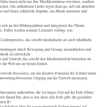
üler:innen nicht nur ihre Musikkenntnisse erweitern, sondern
chen. Die enthaltenen Lieder regen dazu an, sich mit aktuellen
n und bieten zahlreiche Impulse, um Musik umsetzen und
en sich an den Bildungsplänen und integrieren das Thema
e. Dabei werden zentrale Lernziele verfolgt, wie:
n Liedrepertoires, das sowohl musikalische als auch inhaltliche
 Stimmungen durch Bewegung und Gesang auszudrücken und
 Musik zu entwickeln.
r und Umwelt, das sowohl den Musikunterricht bereichert als
ür die Welt um sie herum fördert.
wertvolle Ressource, um das kreative Potenzial der Schüler:innen
erantwortungsbewussten Umgang mit der Umwelt anzuregen.
inosaurier auferstehen, die vor langer Zeit auf der Erde lebten.
t darauf hin, dass es nur diese eine Erde gibt, die geschützt
eten B!
m Nachdenken über die voranschreitende Erderwärmung auf.