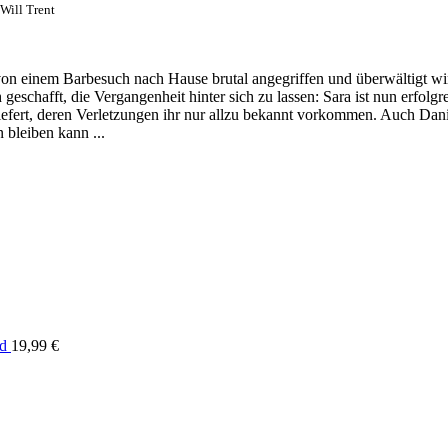
 Will Trent
von einem Barbesuch nach Hause brutal angegriffen und überwältigt wir
h geschafft, die Vergangenheit hinter sich zu lassen: Sara ist nun erfol
iefert, deren Verletzungen ihr nur allzu bekannt vorkommen. Auch Dani
 bleiben kann ...
ad
19,99 €