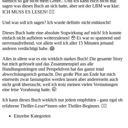
nämlich so gar nicht mein Genre.. Und ich kann euch nicht mal
sagen was dieses Buch an sich hatte, aber seit der LBM war klar:
ICH MUSS ES LESEN! 🙂‍↕️
Und was soll ich sagen? Ich wurde defintiv nicht enttäuscht!
Dieses Buch hatte eine absolute Sogwirkung auf mich! Ich konnte
einfach nicht aufhören weiterzulesen! 🥹 Es war so spannend und
nervenaufreibend, vor allem weil ich aller 15 Minuten jemand
anderen verdächtigt habe. 😱
Alles in allem war es ein wirklich starkes Buch! Die gesamte Story
hat mich gefesselt und das Zusammenspiel aus alle
Handlungssträngen und Perspektiven hat das ganze total
abwechslungsreich gemacht. Der große Plot am Ende hat mich
einerseits zwar fassungslos werden lassen aber andererseits auch
nicht groß überrascht, weil ich trotz meinen vielen Vermutungen
eine leise Vorahnung hatte. 🤭
Ich kann dieses Buch wirklich nur jedem empfehlen - ganz egal ob
erfahrene Thriller-Leser*innen oder Thriller-Beginner. 🙂‍↕️
Einzelne Kategorien