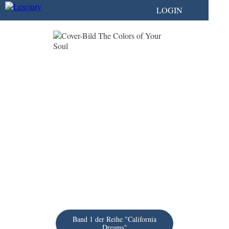
LOGIN
Band 1 der Reihe "California
Dreams"