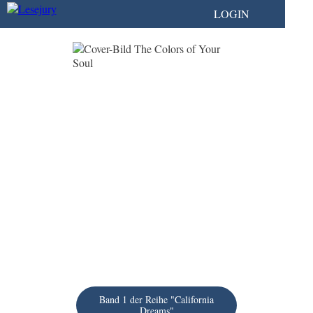
LOGIN
Band 1 der Reihe "California
Dreams"