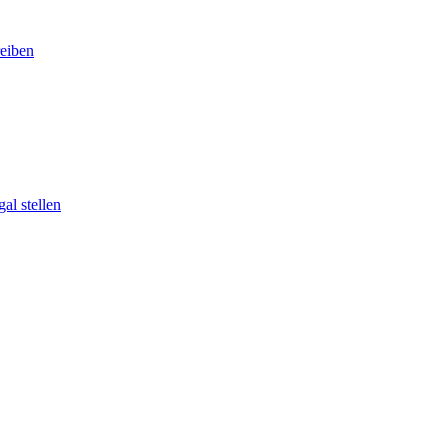
eiben
al stellen