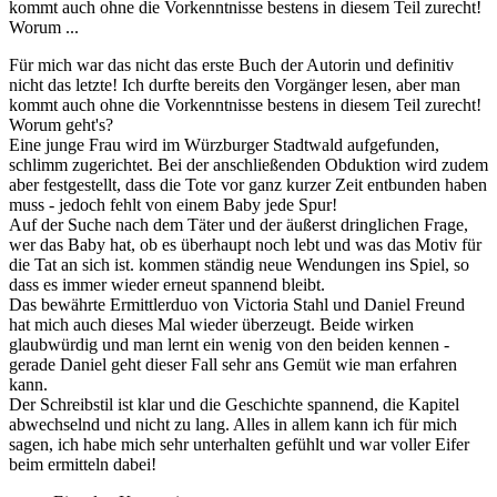
kommt auch ohne die Vorkenntnisse bestens in diesem Teil zurecht!
Worum ...
Für mich war das nicht das erste Buch der Autorin und definitiv
nicht das letzte! Ich durfte bereits den Vorgänger lesen, aber man
kommt auch ohne die Vorkenntnisse bestens in diesem Teil zurecht!
Worum geht's?
Eine junge Frau wird im Würzburger Stadtwald aufgefunden,
schlimm zugerichtet. Bei der anschließenden Obduktion wird zudem
aber festgestellt, dass die Tote vor ganz kurzer Zeit entbunden haben
muss - jedoch fehlt von einem Baby jede Spur!
Auf der Suche nach dem Täter und der äußerst dringlichen Frage,
wer das Baby hat, ob es überhaupt noch lebt und was das Motiv für
die Tat an sich ist. kommen ständig neue Wendungen ins Spiel, so
dass es immer wieder erneut spannend bleibt.
Das bewährte Ermittlerduo von Victoria Stahl und Daniel Freund
hat mich auch dieses Mal wieder überzeugt. Beide wirken
glaubwürdig und man lernt ein wenig von den beiden kennen -
gerade Daniel geht dieser Fall sehr ans Gemüt wie man erfahren
kann.
Der Schreibstil ist klar und die Geschichte spannend, die Kapitel
abwechselnd und nicht zu lang. Alles in allem kann ich für mich
sagen, ich habe mich sehr unterhalten gefühlt und war voller Eifer
beim ermitteln dabei!