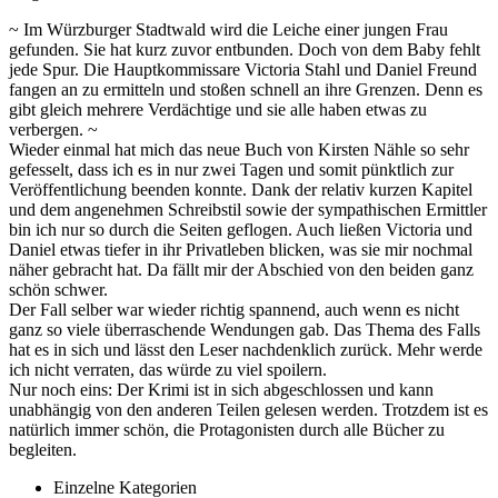
~ Im Würzburger Stadtwald wird die Leiche einer jungen Frau
gefunden. Sie hat kurz zuvor entbunden. Doch von dem Baby fehlt
jede Spur. Die Hauptkommissare Victoria Stahl und Daniel Freund
fangen an zu ermitteln und stoßen schnell an ihre Grenzen. Denn es
gibt gleich mehrere Verdächtige und sie alle haben etwas zu
verbergen. ~
Wieder einmal hat mich das neue Buch von Kirsten Nähle so sehr
gefesselt, dass ich es in nur zwei Tagen und somit pünktlich zur
Veröffentlichung beenden konnte. Dank der relativ kurzen Kapitel
und dem angenehmen Schreibstil sowie der sympathischen Ermittler
bin ich nur so durch die Seiten geflogen. Auch ließen Victoria und
Daniel etwas tiefer in ihr Privatleben blicken, was sie mir nochmal
näher gebracht hat. Da fällt mir der Abschied von den beiden ganz
schön schwer.
Der Fall selber war wieder richtig spannend, auch wenn es nicht
ganz so viele überraschende Wendungen gab. Das Thema des Falls
hat es in sich und lässt den Leser nachdenklich zurück. Mehr werde
ich nicht verraten, das würde zu viel spoilern.
Nur noch eins: Der Krimi ist in sich abgeschlossen und kann
unabhängig von den anderen Teilen gelesen werden. Trotzdem ist es
natürlich immer schön, die Protagonisten durch alle Bücher zu
begleiten.
Einzelne Kategorien