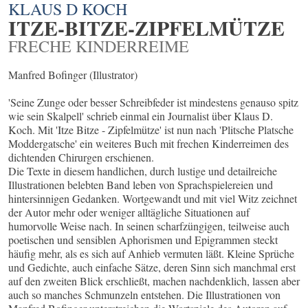
KLAUS D KOCH
ITZE-BITZE-ZIPFELMÜTZE
FRECHE KINDERREIME
Manfred Bofinger (Illustrator)
'Seine Zunge oder besser Schreibfeder ist mindestens genauso spitz
wie sein Skalpell' schrieb einmal ein Journalist über Klaus D.
Koch. Mit 'Itze Bitze - Zipfelmütze' ist nun nach 'Plitsche Platsche
Moddergatsche' ein weiteres Buch mit frechen Kinderreimen des
dichtenden Chirurgen erschienen.
Die Texte in diesem handlichen, durch lustige und detailreiche
Illustrationen belebten Band leben von Sprachspielereien und
hintersinnigen Gedanken. Wortgewandt und mit viel Witz zeichnet
der Autor mehr oder weniger alltägliche Situationen auf
humorvolle Weise nach. In seinen scharfzüngigen, teilweise auch
poetischen und sensiblen Aphorismen und Epigrammen steckt
häufig mehr, als es sich auf Anhieb vermuten läßt. Kleine Sprüche
und Gedichte, auch einfache Sätze, deren Sinn sich manchmal erst
auf den zweiten Blick erschließt, machen nachdenklich, lassen aber
auch so manches Schmunzeln entstehen. Die Illustrationen von