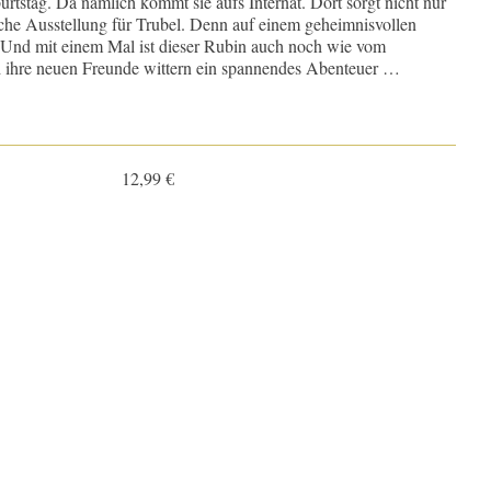
urtstag. Da nämlich kommt sie aufs Internat. Dort sorgt nicht nur
che Ausstellung für Trubel. Denn auf einem geheimnisvollen
n. Und mit einem Mal ist dieser Rubin auch noch wie vom
 ihre neuen Freunde wittern ein spannendes Abenteuer …
12,99 €