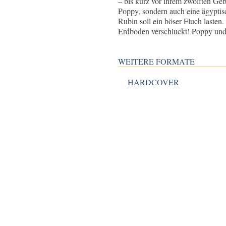
– bis kurz vor ihrem zwölften Geb
Poppy, sondern auch eine ägyptis
Rubin soll ein böser Fluch laste
Erdboden verschluckt! Poppy und
WEITERE FORMATE
HARDCOVER