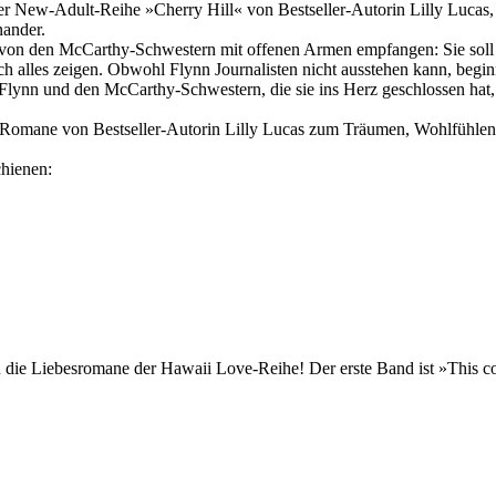
er New-Adult-Reihe »Cherry Hill« von Bestseller-Autorin Lilly Lucas
nander.
sie von den McCarthy-Schwestern mit offenen Armen empfangen: Sie soll
ch alles zeigen. Obwohl Flynn Journalisten nicht ausstehen kann, begi
e Flynn und den McCarthy-Schwestern, die sie ins Herz geschlossen hat
l-Romane von Bestseller-Autorin Lilly Lucas zum Träumen, Wohlfühlen
chienen:
die Liebesromane der Hawaii Love-Reihe! Der erste Band ist »This co