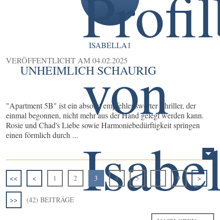
ISABELLA1
VERÖFFENTLICHT AM
04.02.2025
UNHEIMLICH SCHAURIG
"Apartment 5B" ist ein absolut empfehlenswerter Thriller, der
einmal begonnen, nicht mehr aus der Hand gelegt werden kann.
Rosie und Chad's Liebe sowie Harmoniebedürftigkeit springen
einen förmlich durch ...
<<
<
1
2
3
4
5
…
9
>
>>
(42) BEITRÄGE