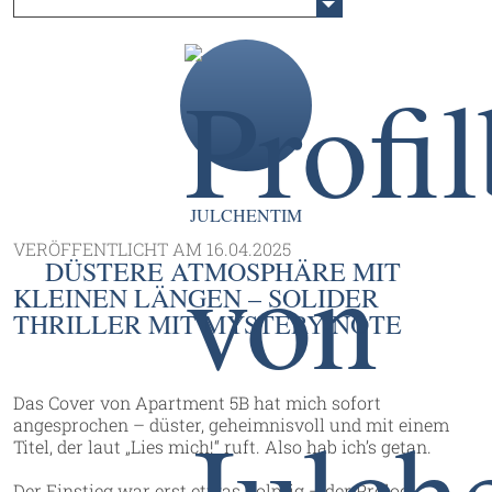
JULCHENTIM
VERÖFFENTLICHT AM
16.04.2025
DÜSTERE ATMOSPHÄRE MIT
KLEINEN LÄNGEN – SOLIDER
THRILLER MIT MYSTERY-NOTE
Das Cover von Apartment 5B hat mich sofort
angesprochen – düster, geheimnisvoll und mit einem
Titel, der laut „Lies mich!“ ruft. Also hab ich’s getan.
Der Einstieg war erst etwas holprig – der Prolog ...