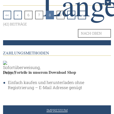
<<
<
6
7
8
9
>
>>
(42) BEITRÄGE
NACH OBEN
ZAHLUNGSMETHODEN
Deine Vorteile in unserem Download Shop
Einfach kaufen und herunterladen ohne
Registrierung – E-Mail Adresse genügt
IMPRESSUM