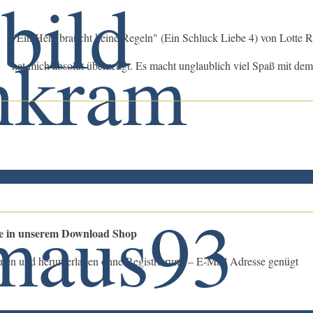
"Ein Herz braucht keine Regeln" (Ein Schluck Liebe 4) von Lotte 
hat mich absolut überzeugt. Es macht unglaublich viel Spaß mit dem
le in unserem Download Shop
ufen und herunterladen ohne Registrierung – E-Mail Adresse genügt