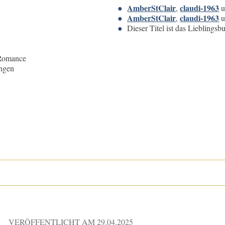
AmberStClair
claudi-1963
,
u
AmberStClair
claudi-1963
,
u
Dieser Titel ist das Lieblings
 Romance
ngen
VERÖFFENTLICHT AM
29.04.2025