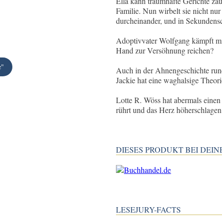
Ella kann traumhafte Gerichte zau
Familie. Nun wirbelt sie nicht nu
durcheinander, und in Sekundens
Adoptivvater Wolfgang kämpft mit
Hand zur Versöhnung reichen?
e"
Auch in der Ahnengeschichte run
Jackie hat eine waghalsige Theori
Lotte R. Wöss hat abermals eine
rührt und das Herz höherschlagen 
DIESES PRODUKT BEI DE
LESEJURY-FACTS