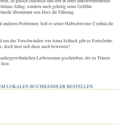
bern, ist jedoch chaotisch und lebt in einer unkonventionellen
r Julians Alltag, sondern auch gehörig seine Gefühle
chnelle übernimmt sein Herz die Führung.
 anderen Problemen: Soll er seiner Halbschwester Cynthia die
d um das Verschwinden von Anna Schluck gibt es Fortschritte.
e, doch lässt sich diese auch beweisen?
n außergewöhnlichen Liebesroman geschrieben, der zu Tränen
lässt.
INEM LOKALEN BUCHHÄNDLER BESTELLEN