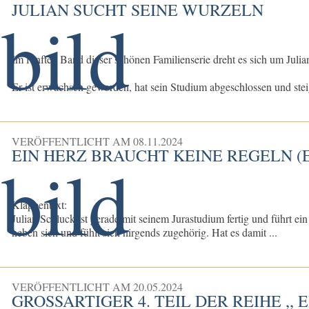
JULIAN SUCHT SEINE WURZELN
Im fünften Band dieser schönen Familienserie dreht es sich um Jul
Er ist erwachsen geworden, hat sein Studium abgeschlossen und steigt
VERÖFFENTLICHT AM
08.11.2024
EIN HERZ BRAUCHT KEINE REGELN (E
Klappentext:
Julian Schluck ist gerade mit seinem Jurastudium fertig und führt ein
neben sich und fühlt sich nirgends zugehörig. Hat es damit ...
VERÖFFENTLICHT AM
20.05.2024
GROSSARTIGER 4. TEIL DER REIHE ,, 