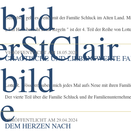
Gefühlvoll geht es weiter mit der Familie Schluck im Alten Land. Mi
,, Ein Herz braucht keine Regeln " ist der 4. Teil der Reihe von Lott
VERÖFFENTLICHT AM
18.05.2024
CHAOTISCHE UND LIEBENSWERTE F
Lotte R. Wöss verzaubert mich jedes Mal aufs Neue mit ihren Famil
Der vierte Teil über die Familie Schluck und ihr Familienunternehm
VERÖFFENTLICHT AM
29.04.2024
DEM HERZEN NACH