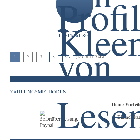
LESEMAUS93
1
2
3
>
>>
(14) BEITRÄGE
ZAHLUNGSMETHODEN
Deine Vortei
Einfach ka