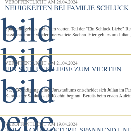
VERÖFFENTLICHT AM
26.04.2024
NEUIGKEITEN BEI FAMILIE SCHLUCK
Spannend geht es weiter im vierten Teil der "Ein Schluck Liebe" Re
passieren immer wieder unerwartete Sachen. Hier geht es um Julian,d
VERÖFFENTLICHT AM
21.04.2024
EIN SCHLUCK LIEBE ZUM VIERTEN
Nach Beendigung seines Jurastudiums entscheidet sich Julian im Fami
Kantine der Schlucks als Köchin beginnt. Bereits beim ersten Aufeina
VERÖFFENTLICHT AM
19.04.2024
TOLLE CHARAKTERE, SPANNEND UND