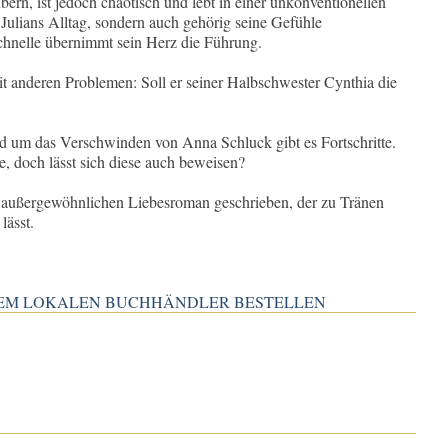
bern, ist jedoch chaotisch und lebt in einer unkonventionellen
r Julians Alltag, sondern auch gehörig seine Gefühle
chnelle übernimmt sein Herz die Führung.
 anderen Problemen: Soll er seiner Halbschwester Cynthia die
d um das Verschwinden von Anna Schluck gibt es Fortschritte.
e, doch lässt sich diese auch beweisen?
n außergewöhnlichen Liebesroman geschrieben, der zu Tränen
lässt.
INEM LOKALEN BUCHHÄNDLER BESTELLEN