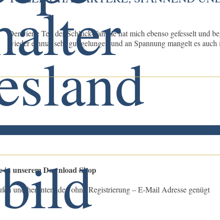
Der vierte Teil der Schluck-Familie hat mich ebenso gefesselt und b
wieder einmal sehr gut gelungen und an Spannung mangelt es auch in
le in unserem Download Shop
ufen und herunterladen ohne Registrierung – E-Mail Adresse genügt