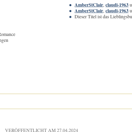
AmberStClair
claudi-1963
,
u
AmberStClair
claudi-1963
,
u
Dieser Titel ist das Lieblings
 Romance
ngen
VERÖFFENTLICHT AM
27.04.2024