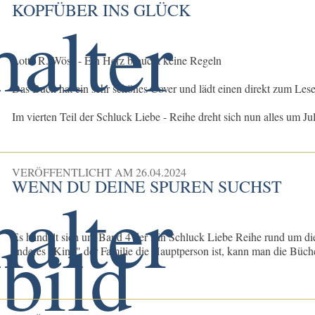
KOPFÜBER INS GLÜCK
Lotte R. Wöss - Ein Herz braucht keine Regeln
Das Buch hat ein sehr schönes Cover und lädt einen direkt zum Lese
Im vierten Teil der Schluck Liebe - Reihe dreht sich nun alles um Jul
VERÖFFENTLICHT AM
26.04.2024
WENN DU DEINE SPUREN SUCHST
Es handelt sich um Band 4 der Ein Schluck Liebe Reihe rund um di
anderes "Kind" der Familie die Hauptperson ist, kann man die Bücher