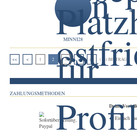
MINNI28
<<
<
1
2
3
>
>>
(14) BEITRÄGE
ZAHLUNGSMETHODEN
Deine Vortei
Einfach ka