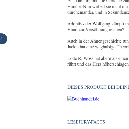
Ella kann traumhafte Gerichte zau
Familie. Nun wirbelt sie nicht nu
durcheinander, und in Sekundens
Adoptivvater Wolfgang kämpft mit
Hand zur Versöhnung reichen?
e"
Auch in der Ahnengeschichte run
Jackie hat eine waghalsige Theori
Lotte R. Wöss hat abermals eine
rührt und das Herz höherschlagen 
DIESES PRODUKT BEI DE
LESEJURY-FACTS