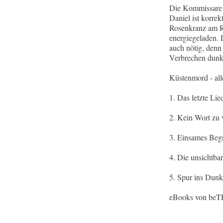
Die Kommissare K
Daniel ist korre
Rosenkranz am Rü
energiegeladen. 
auch nötig, denn
Verbrechen dunkl
Küstenmord - alle
1. Das letzte Lie
2. Kein Wort zu 
3. Einsames Beg
4. Die unsichtba
5. Spur ins Dunk
eBooks von beTH