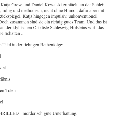
atja Greve und Daniel Kowalski ermitteln an der Schlei:
kt, ruhig und methodisch, nicht ohne Humor, dafür aber mit
ckspiegel. Katja hingegen impulsiv, unkonventionell,
Doch zusammen sind sie ein richtig gutes Team. Und das ist
 an der idyllischen Ostküste Schleswig-Holsteins wirft das
e Schatten ...
 Titel in der richtigen Reihenfolge:
d
viel
räbnis
ren Toten
el
RILLED - mörderisch gute Unterhaltung.