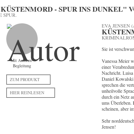
KÜSTENMORD - SPUR INS DUNKEL" V
E SPUR.
EVA JENSEN 
KÜSTENM
KRIMINALR
Sie ist verschwu
Mit Autoren-
Vanessa Meier wa
Begleitung
einer Verabredun
Nachricht. Luisa
Daniel Kowalski 
ZUM PRODUKT
sprechen die ver
unheilvolle Spra
HIER REINLESEN
durch ein Netz 
ums Überleben. E
scheinen, aber i
Sehr norddeutsc
Jensen!