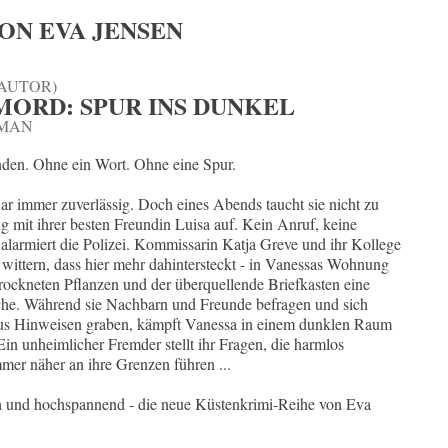
ON EVA JENSEN
(AUTOR)
ORD: SPUR INS DUNKEL
OMAN
nden. Ohne ein Wort. Ohne eine Spur.
r immer zuverlässig. Doch eines Abends taucht sie nicht zu
g mit ihrer besten Freundin Luisa auf. Kein Anruf, keine
 alarmiert die Polizei. Kommissarin Katja Greve und ihr Kollege
wittern, dass hier mehr dahintersteckt - in Vanessas Wohnung
trockneten Pflanzen und der überquellende Briefkasten eine
che. Während sie Nachbarn und Freunde befragen und sich
aus Hinweisen graben, kämpft Vanessa in einem dunklen Raum
in unheimlicher Fremder stellt ihr Fragen, die harmlos
mmer näher an ihre Grenzen führen ...
h und hochspannend - die neue Küstenkrimi-Reihe von Eva