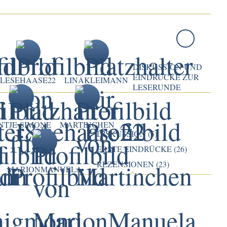
DISKUSSION UND
EINDRÜCKE ZUR
LESEHAASE22
LINAKLEIMANN
LESERUNDE
NTJE-SIMONE
MARTINCHEN
DISKUSSION (5)
ERSTE EINDRÜCKE (26)
REZENSIONEN (23)
MARIONMANUELA