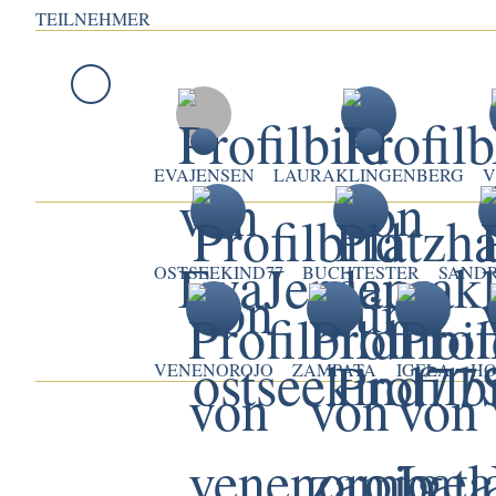
TEILNEHMER
EVAJENSEN
LAURAKLINGENBERG
V
OSTSEEKIND77
BUCHTESTER
SAND
VENENOROJO
ZAMPATA
IGELA
HO