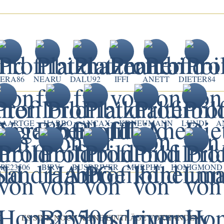
ERA86
NEARU
DALU92
IFFI
ANETT
DIETER84
RAARTGE
HABBO
ANCAX
KDNEUMANN
LUNDI
A
PE23506
BIRV
BUSDRIVER
MURPHY
HONIGMOND
ES SIND NOCH KEINE EINTRÄGE VORHANDEN.