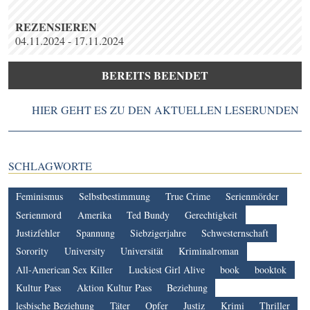
REZENSIEREN
04.11.2024 - 17.11.2024
BEREITS BEENDET
HIER GEHT ES ZU DEN AKTUELLEN LESERUNDEN
SCHLAGWORTE
Feminismus
Selbstbestimmung
True Crime
Serienmörder
Serienmord
Amerika
Ted Bundy
Gerechtigkeit
Justizfehler
Spannung
Siebzigerjahre
Schwesternschaft
Sorority
University
Universität
Kriminalroman
All-American Sex Killer
Luckiest Girl Alive
book
booktok
Kultur Pass
Aktion Kultur Pass
Beziehung
lesbische Beziehung
Täter
Opfer
Justiz
Krimi
Thriller