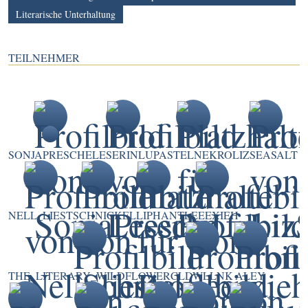
Literarische Unterhaltung
TEILNEHMER
SONJAPRESCHE
LESERINLU
PASTELNEKRO
LIZSEASALT
NELL_LIEST
SCHNICK
ELLIPHANT
LEEEXIEH
THE_LITERARY_WILDFLOWER
CLDWLLNK
ALEY