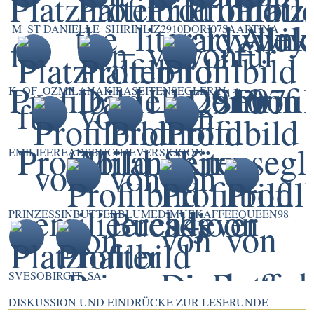
M_ST
DANIELLE_SHIRIN
LIZ2910
DORI07
SAARTINA
K_OF_OZ
MILANAKIRA
SEITENSEGLERIN
EMILIEEREADS
BUCH4EVER
SKJOON
PRINZESSINBUTTERBLUME
DIMUE
KAFFEEQUEEN98
SVESO
BIRGIT_SA
DISKUSSION UND EINDRÜCKE ZUR LESERUNDE