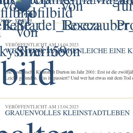
MOON
SIMI159
VERÖFFENTLICHT AM
14.04.2023
WENN EINE MÄDCHENLEICHE EINE K
Die australische Kleinstadt Durton im Jahr 2001: Erst ist die zwölfj
Leiche gefunden. Was ist passiert? Und wer hat etwas mit dem Tod 
VERÖFFENTLICHT AM
13.04.2023
GRAUENVOLLES KLEINSTADTLEBEN