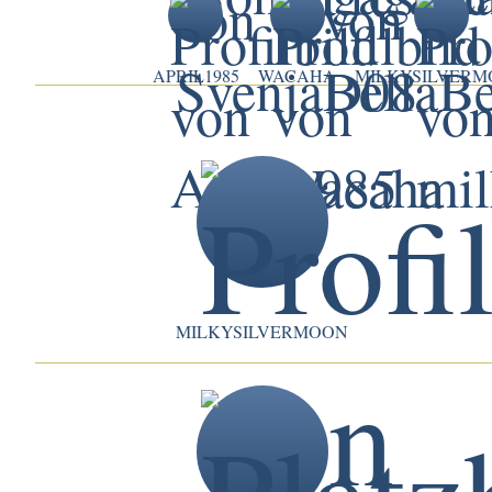
APRIL1985
WACAHA
MILKYSILVER
MILKYSILVERMOON