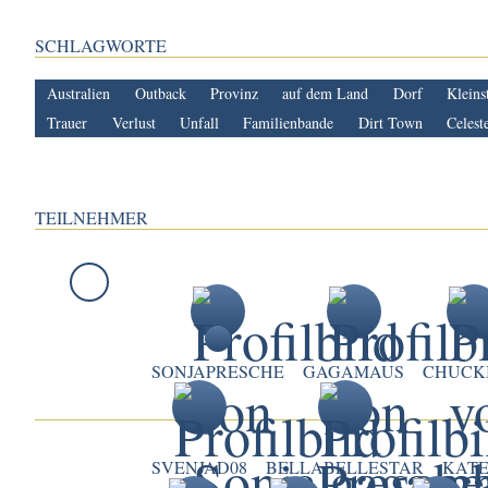
SCHLAGWORTE
Australien
Outback
Provinz
auf dem Land
Dorf
Kleins
Trauer
Verlust
Unfall
Familienbande
Dirt Town
Celest
TEILNEHMER
SONJAPRESCHE
GAGAMAUS
CHUCK
SVENJAD08
BELLABELLESTAR
KAT