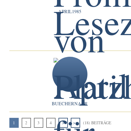
APRIL1985
BUECHERNARR
1
2
3
4
>
>>
(18) BEITRÄGE