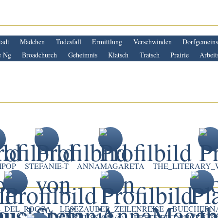
tadt
Mädchen
Todesfall
Ermittlung
Verschwinden
Dorfgemeins
e Ng
Broadchurch
Geheimnis
Klatsch
Tratsch
Prairie
Arbeit
IPOP
STEFANIE-T
ANNAMAGARETA
THE_LITERARY_
E_DEL_ROCCA
LESEZAUBER_ZEILENREISE
BUECHERN
DISKUSSION (6)
ERSTE EINDRÜCKE (88