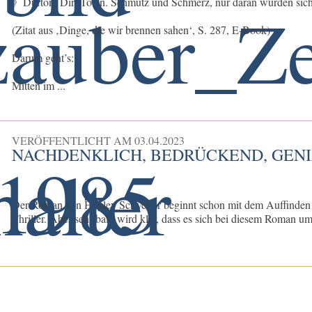
》Durton. Dirt Town. Schmutz und Schmerz, nur daran würden sich 
(Zitat aus ‚Dinge, die wir brennen sahen‘, S. 287, E-Book)
Darum geht’s:
Mitten im ...
VERÖFFENTLICHT AM
03.04.2023
NACHDENKLICH, BEDRÜCKEND, GEN
Der Roman von Hayley Scrivenor beginnt schon mit dem Auffinden ei
Thriller. Aber sehr bald wird klar, dass es sich bei diesem Roman um 