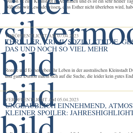
Durton ist eine Kleinstadt in Australien und es ist ein sehr heißer 
Während wir Lesende wissen, dass Esther nicht überleben wird, habe
VERÖFFENTLICHT AM
07.04.2023
THRILLER, KRIMI, SOZIALSTUDIE, G
DAS UND NOCH SO VIEL MEHR
Ronnie und Esther leben ihr Leben in der australischen Kleinstadt D
und ganz Durton macht sich auf die Suche, die leider kein gutes Ende
VERÖFFENTLICHT AM
05.04.2023
UNGLAUBLICH EINNEHMEND, ATMOSPH
LEINER SPOILER: JAHRESHIGHLIGHT