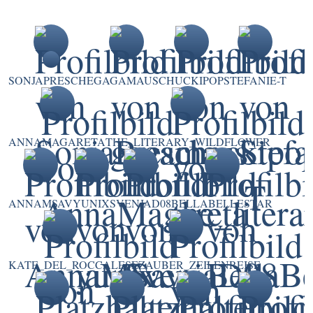
SONJAPRESCHE
GAGAMAUS
CHUCKIPOP
STEFANIE-T
ANNAMAGARETA
THE_LITERARY_WILDFLOWER
ANNAMSAV
YUNIX
SVENJAD08
BELLABELLESTAR
KATE_DEL_ROCCA
LESEZAUBER_ZEILENREISE