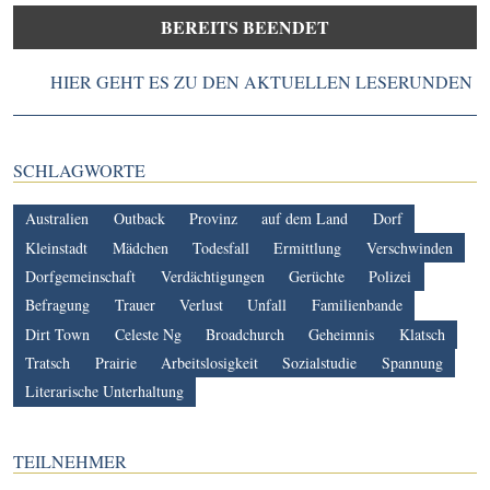
BEREITS BEENDET
HIER GEHT ES ZU DEN AKTUELLEN LESERUNDEN
SCHLAGWORTE
Australien
Outback
Provinz
auf dem Land
Dorf
Kleinstadt
Mädchen
Todesfall
Ermittlung
Verschwinden
Dorfgemeinschaft
Verdächtigungen
Gerüchte
Polizei
Befragung
Trauer
Verlust
Unfall
Familienbande
Dirt Town
Celeste Ng
Broadchurch
Geheimnis
Klatsch
Tratsch
Prairie
Arbeitslosigkeit
Sozialstudie
Spannung
Literarische Unterhaltung
TEILNEHMER