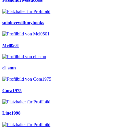
Passiondrivessuccess
soinlovewithmybooks
Mel0501
el_smn
Cora1975
Line1998