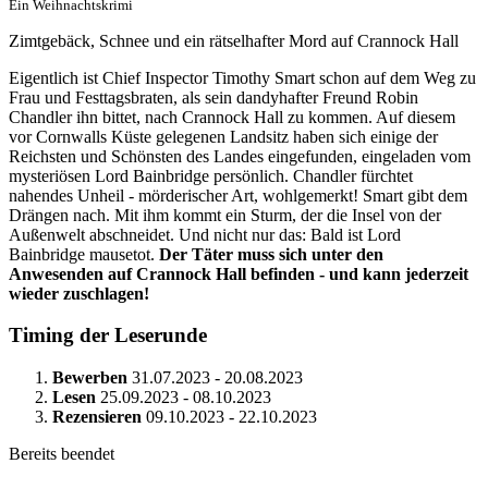
Ein Weihnachtskrimi
Zimtgebäck, Schnee und ein rätselhafter Mord auf Crannock Hall
Eigentlich ist Chief Inspector Timothy Smart schon auf dem Weg zu
Frau und Festtagsbraten, als sein dandyhafter Freund Robin
Chandler ihn bittet, nach Crannock Hall zu kommen. Auf diesem
vor Cornwalls Küste gelegenen Landsitz haben sich einige der
Reichsten und Schönsten des Landes eingefunden, eingeladen vom
mysteriösen Lord Bainbridge persönlich. Chandler fürchtet
nahendes Unheil - mörderischer Art, wohlgemerkt! Smart gibt dem
Drängen nach. Mit ihm kommt ein Sturm, der die Insel von der
Außenwelt abschneidet. Und nicht nur das: Bald ist Lord
Bainbridge mausetot.
Der Täter muss sich unter den
Anwesenden auf Crannock Hall befinden - und kann jederzeit
wieder zuschlagen!
Timing der Leserunde
Bewerben
31.07.2023 - 20.08.2023
Lesen
25.09.2023 - 08.10.2023
Rezensieren
09.10.2023 - 22.10.2023
Bereits beendet