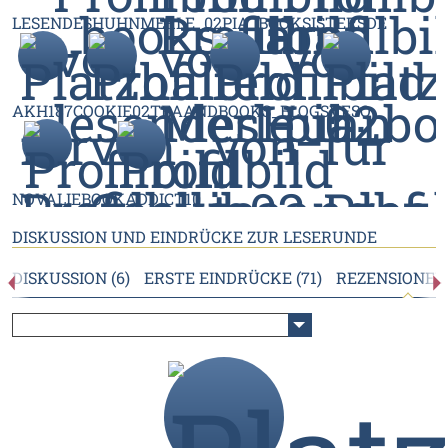
LESENDESHUHN
MERLE_02
PIA_BOOKSISTERSDE
AKH187
COOKIE02
TEAANDBOOKS_BLOG
SVESO
NOVALIE
BOOKADDICT10
DISKUSSION UND EINDRÜCKE ZUR LESERUNDE
DISKUSSION (6)
ERSTE EINDRÜCKE (71)
REZENSIONEN 