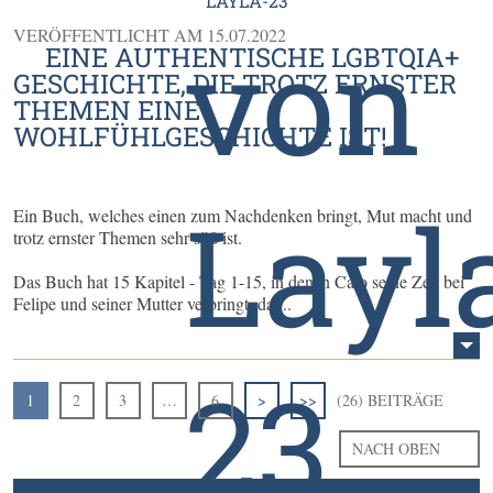
LAYLA-23
VERÖFFENTLICHT AM
15.07.2022
EINE AUTHENTISCHE LGBTQIA+
GESCHICHTE, DIE TROTZ ERNSTER
THEMEN EINE
WOHLFÜHLGESCHICHTE IST!
Ein Buch, welches einen zum Nachdenken bringt, Mut macht und
trotz ernster Themen sehr süß ist.
Das Buch hat 15 Kapitel - Tag 1-15, in denen Caio seine Zeit bei
Felipe und seiner Mutter verbringt, da ...
1
2
3
…
6
>
>>
(26) BEITRÄGE
NACH OBEN