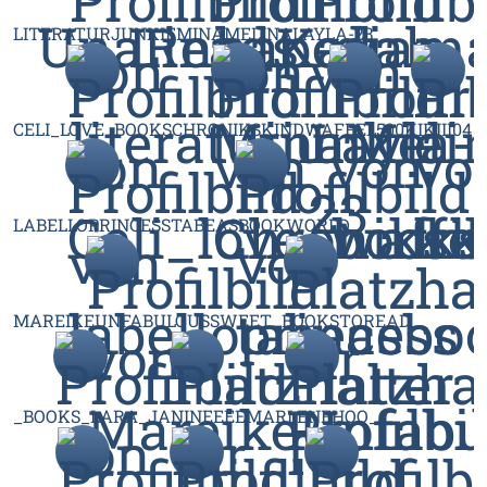
LITERATURJUNKIE
MINAMELINA
LAYLA-23
CELI_LOVE_BOOKS
CHRONIKSKIND
WAFFEL500
KIKIII04
LABELLOPRINCESS
TABEASBOOKWORLD
MAREIKEUNFABULOUS
SWEET_BOOKSTOREAD
_BOOKS_LARA_
JANINEEEE
MARLENEHOO_