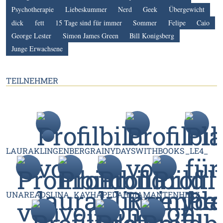
Psychotherapie
Liebeskummer
Nerd
Geek
Übergewicht
dick
fett
15 Tage sind für immer
Sommer
Felipe
Caio
George Lester
Simon James Green
Bill Konigsberg
Junge Erwachsene
TEILNEHMER
LAURAKLINGENBERG
RAINYDAYSWITHBOOKS
_LE4_
UNAREADS
LINA_KAY
HAPEDAH
DIAMANTENHERZ