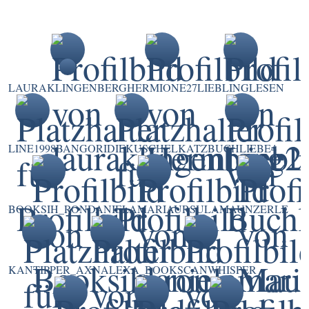
LAURAKLINGENBERG
HERMIONE27
LIEBLINGLESEN
LINE1998
BANGORIDIEKUSCHELKATZ
BUCHLIEBE4
BOOKSIH_RON
DANIELAMARIAURSULA
MAUNZERLE
KANTIPPER
_AXNALEXA_
BOOKSCANWHISPER