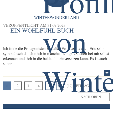
WINTERWONDERLAND
VERÖFFENTLICHT AM
31.07.2023
EIN WOHLFÜHL BUCH
Ich finde die Protagonisten Fee alias Felicitas als auch Eric sehr
sympathisch da ich mich in manchen Dingen/Sachen bei mir selbst
erkennen und sich in die beiden hineinversetzen kann. Es ist auch
super ...
1
2
3
4
>
>>
(19) BEITRÄGE
NACH OBEN