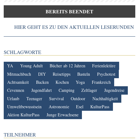
BEREITS BEENDET
HIER GEHT ES ZU DEN AKTUELLEN LESERUNDEN
SCHLAGWORTE
YA
Young Adult
Bücher ab 12 Jahren
Ferienlektüre
Mitmachbuch
DIY
Reisetipps
Basteln
Psychotest
Achtsamkeit
Backen
Kochen
Yoga
Frankreich
Cevennen
Jugendfahrt
Camping
Zeltlager
Jugendreise
Urlaub
Teenager
Survival
Outdoor
Nachhaltigkeit
Umweltbewusstsein
Astronomie
Esel
KulturPass
Aktion KulturPass
Junge Erwachsene
TEILNEHMER