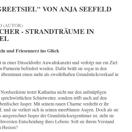
REETSIEL" VON ANJA SEEFELD
D (AUTOR)
CHER - STRANDTRÄUME IN
EL
eln und Friesennerz ins Glück
t in einer Düsseldorfer Anwaltskanzlei und verfolgt nur ein Ziel:
or-Partnerin befördert werden. Dafür beißt sie sogar in den
 übernimmt einen mehr als zweifelhaften Grundstücksverkauf in
 Nordseeküste trotzt Katharina nicht nur den aufmüpfigen
richwörtlichen Schietwetter, sondern trifft auch auf den
enfischer Jasper. Mit seinem rauen Charme verdreht er ihr
, und sie verliert sich in seinen meerblauen Augen. Doch als sie
s ausgerechnet Jasper der Grundstückseigentümer ist, steht sie
schwersten Entscheidung ihres Lebens: Soll sie ihrem Verstand
m Herzen?