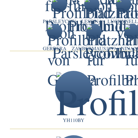
PARSLEYCOW
LESEINA
LUCKYNELL
GERBERA
ZAUBERMAUS1999
NINA2
YH110BY