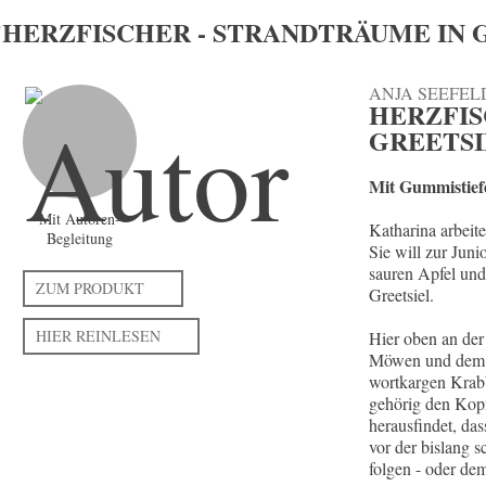
HERZFISCHER - STRANDTRÄUME IN G
ANJA SEEFEL
HERZFIS
GREETSI
Mit Gummistief
Mit Autoren-
Katharina arbeite
Begleitung
Sie will zur Juni
sauren Apfel und
ZUM PRODUKT
Greetsiel.
HIER REINLESEN
Hier oben an der
Möwen und dem sp
wortkargen Krabb
gehörig den Kopf
herausfindet, das
vor der bislang 
folgen - oder de