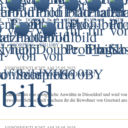
I
TUPPI
DOUBLE_B_AG
GESKE
PANDA93
SASI78
DISKUSSION (5)
ERSTE EI
3W
SCORPIO66
YH110BY
VERÖFFENTLICHT AM
25.05.2025
WUNDERSCHÖNER ROMAN!
Katharina ist eine erfolgreiche Anwältin in Düsseldorf und wird vo
erwerben. Sehr schnell wachsen ihr die Bewohner von Greetsiel ans 
VERÖFFENTLICHT AM
25.05.2025