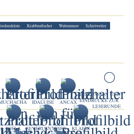
ordseeküste
Krabbenfischer
Wattenmeer
Schietwetter
DISKUSSION UND
EINDRÜCKE ZUR
MUCHACHA
IDALUISE
ANCAX
LESERUNDE
L
IGELA
SEVERUSNYSSEN
KLAERI