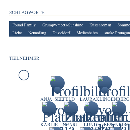
SCHLAGWORTE
Found Family
Grumpy-meets-Sunshine
Küstenroman
Somme
Liebe
Neuanfang
Düsseldorf
Medienhafen
starke Protagon
TEILNEHMER
ANJA_SEEFELD
LAURAKLINGENBERG
KARLIE
NEARU
LUNDI
LESENBIRG