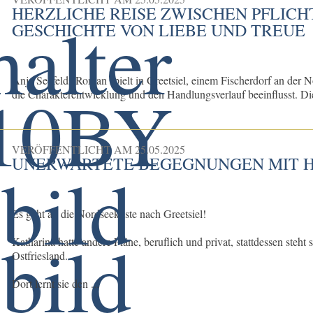
HERZLICHE REISE ZWISCHEN PFLICH
GESCHICHTE VON LIEBE UND TREUE
Anja Seefelds Roman spielt in Greetsiel, einem Fischerdorf an der
die Charakterentwicklung und den Handlungsverlauf beeinflusst. Die 
VERÖFFENTLICHT AM
25.05.2025
UNERWARTETE BEGEGNUNGEN MIT 
Es geht an die Nordseeküste nach Greetsiel!
Katharina hatte andere Pläne, beruflich und privat, stattdessen steh
Ostfriesland.
Dort lernt sie den ...