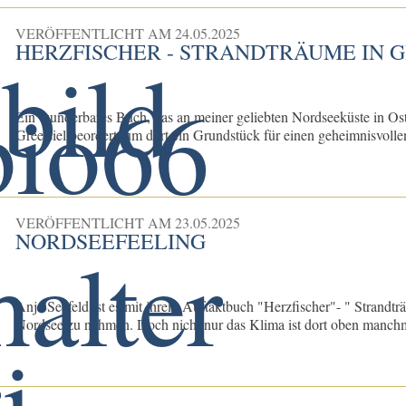
VERÖFFENTLICHT AM
24.05.2025
HERZFISCHER - STRANDTRÄUME IN G
Ein wunderbares Buch, das an meiner geliebten Nordseeküste in Ostf
Greetsiel beordert, um dort ein Grundstück für einen geheimnisvoll
VERÖFFENTLICHT AM
23.05.2025
NORDSEEFEELING
Anja Seefeld ist es mit ihrem Auftaktbuch "Herzfischer"- " Strandtr
Nordsee zu nehmen. Doch nicht nur das Klima ist dort oben manchma